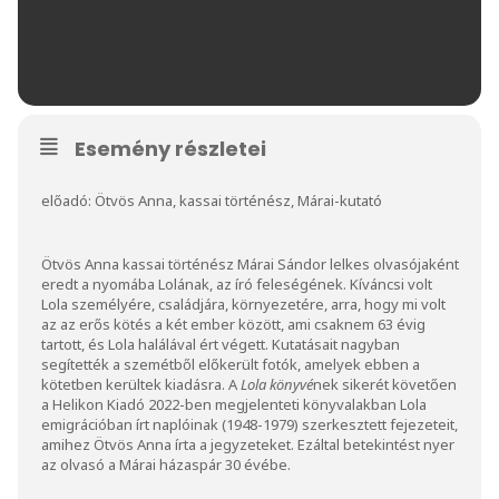
Esemény részletei
előadó: Ötvös Anna, kassai történész, Márai-kutató
Ötvös Anna kassai történész Márai Sándor lelkes olvasójaként
eredt a nyomába Lolának, az író feleségének. Kíváncsi volt
Lola személyére, családjára, környezetére, arra, hogy mi volt
az az erős kötés a két ember között, ami csaknem 63 évig
tartott, és Lola halálával ért végett. Kutatásait nagyban
segítették a szemétből előkerült fotók, amelyek ebben a
kötetben kerültek kiadásra. A
Lola könyvé
nek sikerét követően
a Helikon Kiadó 2022-ben megjelenteti könyvalakban Lola
emigrációban írt naplóinak (1948-1979) szerkesztett fejezeteit,
amihez Ötvös Anna írta a jegyzeteket. Ezáltal betekintést nyer
az olvasó a Márai házaspár 30 évébe.