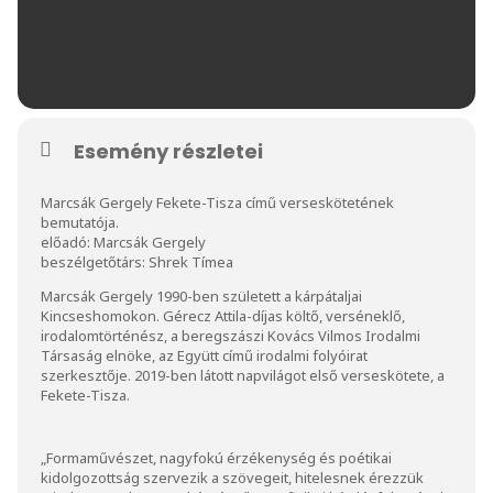
Esemény részletei
Marcsák Gergely Fekete-Tisza című verseskötetének
bemutatója.
előadó: Marcsák Gergely
beszélgetőtárs: Shrek Tímea
Marcsák Gergely 1990-ben született a kárpátaljai
Kincseshomokon. Gérecz Attila-díjas költő, verséneklő,
irodalomtörténész, a beregszászi Kovács Vilmos Irodalmi
Társaság elnöke, az Együtt című irodalmi folyóirat
szerkesztője. 2019-ben látott napvilágot első verseskötete, a
Fekete-Tisza.
„Formaművészet, nagyfokú érzékenység és poétikai
kidolgozottság szervezik a szövegeit, hitelesnek érezzük