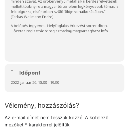
minden szavát. Az örökérvényű metafizikai kérdésfelvetések
mellett többnyire a magyar történelem legkényesebb témáit is
feldolgozza, elsősorban szülőföldje vonatkozásában.”
(Farkas Wellmann Endre)
A belépés ingyenes. Helyfoglalás érkezési sorrendben.
Előzetes regisztráció: regisztracio@magyarsaghaza.info
Időpont
2022. január 26. 18:00 - 19:30
Vélemény, hozzászólás?
Az e-mail címet nem tesszük közzé.
A kötelező
mezőket
*
karakterrel jelöltük