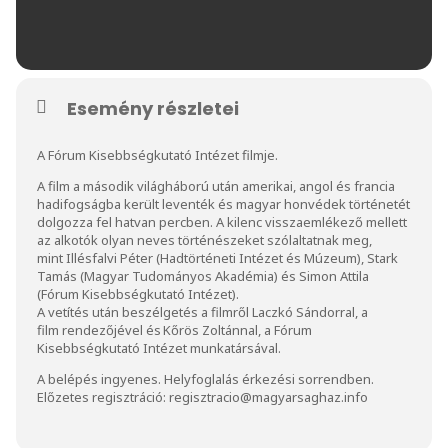
Esemény részletei
A Fórum Kisebbségkutató Intézet filmje.
A film a második világháború után amerikai, angol és francia
hadifogságba került leventék és magyar honvédek történetét
dolgozza fel hatvan percben. A kilenc visszaemlékező mellett
az alkotók olyan neves történészeket szólaltatnak meg,
mint Illésfalvi Péter (Hadtörténeti Intézet és Múzeum), Stark
Tamás (Magyar Tudományos Akadémia) és Simon Attila
(Fórum Kisebbségkutató Intézet).
A vetítés után beszélgetés a filmről Laczkó Sándorral, a
film rendezőjével és Kőrös Zoltánnal, a Fórum
Kisebbségkutató Intézet munkatársával.
A belépés ingyenes. Helyfoglalás érkezési sorrendben.
Előzetes regisztráció: regisztracio@magyarsaghaz.info