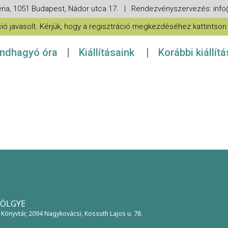
ria, 1051 Budapest, Nádor utca 17. | Rendezvényszervezés: in
 javasolt. Kérjük, hogy a regisztráció megkezdéséhez kattintson a
ndhagyó óra
Kiállításaink
Korábbi kiállít
VÖLGYE
 Könyvtár
, 2094 Nagykovácsi, Kossuth Lajos u. 78.