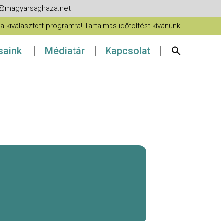
fo@magyarsaghaza.net
 kiválasztott programra! Tartalmas időtöltést kívánunk!
ásaink
Médiatár
Kapcsolat