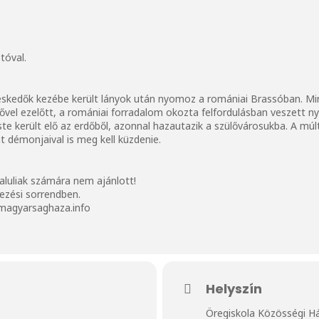
tóval.
reskedők kezébe került lányok után nyomoz a romániai Brassóban. M
ndővel ezelőtt, a romániai forradalom okozta felfordulásban veszett
este került elő az erdőből, azonnal hazautazik a szülővárosukba. A 
 démonjaival is meg kell küzdenie.
aluliak számára nem ajánlott!
kezési sorrendben.
@magyarsaghaza.info
Helyszín
Öregiskola Közösségi H