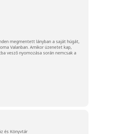
inden megmentett lányban a saját húgát,
 nyoma Valanban. Amikor üzenetet kap,
múltba vesző nyomozása során nemcsak a
áz és Könyvtár