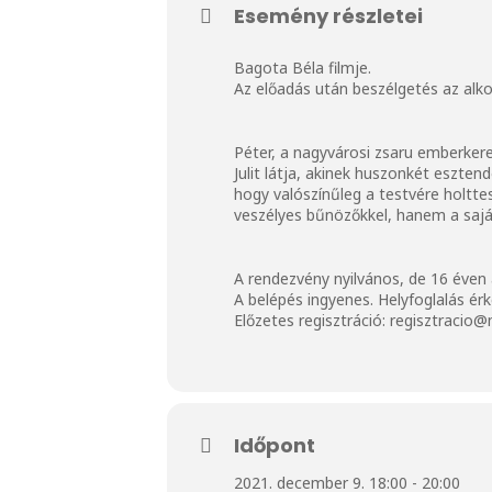
Esemény részletei
Bagota Béla filmje.
Az előadás után beszélgetés az alko
Péter, a nagyvárosi zsaru emberke
Julit látja, akinek huszonkét eszte
hogy valószínűleg a testvére holtt
veszélyes bűnözőkkel, hanem a saját
A rendezvény nyilvános, de 16 éven 
A belépés ingyenes. Helyfoglalás ér
Előzetes regisztráció: regisztracio
Időpont
2021. december 9. 18:00 - 20:00