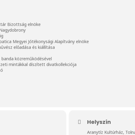
ktár Bizottság elnöke
, Nagydobrony
ig
arpatica Megyei Jótékonysági Alapítvány elnöke
művész előadása és kiállítása
s banda közreműködésével
ti mintákkal díszített divatkollekciója
tó
Helyszín
Aranytíz Kultúrház, Toln