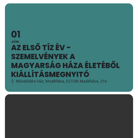
01
JÚN.
AZ ELSŐ TÍZ ÉV -
SZEMELVÉNYEK A
MAGYARSÁG HÁZA ÉLETÉBŐL
KIÁLLÍTÁSMEGNYITÓ
Művelődési Ház, Madéfalva
, 537295 Madéfalva, 216.