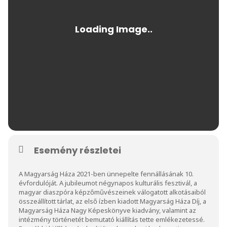
Esemény részletei
A Magyarság Háza 2021-ben ünnepelte fennállásának 10.
évfordulóját. A jubileumot négynapos kulturális fesztivál, a
magyar diaszpóra képzőművészeinek válogatott alkotásaiból
összeállított tárlat, az első ízben kiadott Magyarság Háza Díj, a
Magyarság Háza Nagy Képeskönyve kiadvány, valamint az
intézmény történetét bemutató kiállítás tette emlékezetessé.