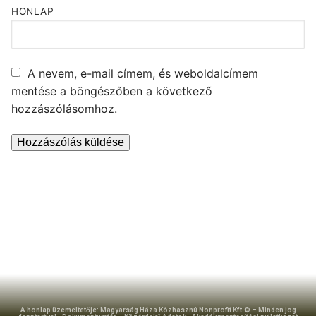
HONLAP
A nevem, e-mail címem, és weboldalcímem
mentése a böngészőben a következő
hozzászólásomhoz.
A honlap üzemeltetője: Magyarság Háza Közhasznú Nonprofit Kft.© – Minden jog