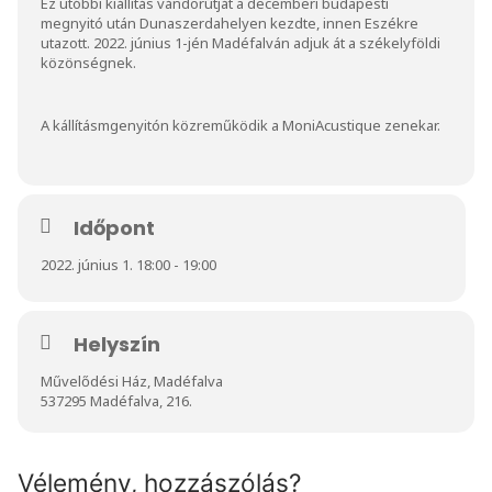
Ez utóbbi kiállítás vándorútját a decemberi budapesti
megnyitó után Dunaszerdahelyen kezdte, innen Eszékre
utazott. 2022. június 1-jén Madéfalván adjuk át a székelyföldi
közönségnek.
A kállításmgenyitón közreműködik a MoniAcustique zenekar.
Időpont
2022. június 1. 18:00 - 19:00
Helyszín
Művelődési Ház, Madéfalva
537295 Madéfalva, 216.
Vélemény, hozzászólás?