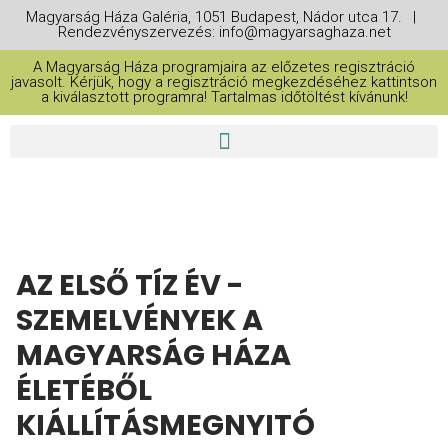
Magyarság Háza Galéria, 1051 Budapest, Nádor utca 17. |
Rendezvényszervezés: info@magyarsaghaza.net
A Magyarság Háza programjaira az előzetes regisztráció
javasolt. Kérjük, hogy a regisztráció megkezdéséhez kattintson
a kiválasztott programra! Tartalmas időtöltést kívánunk!
AZ ELSŐ TÍZ ÉV -
SZEMELVÉNYEK A
MAGYARSÁG HÁZA
ÉLETÉBŐL
KIÁLLÍTÁSMEGNYITÓ