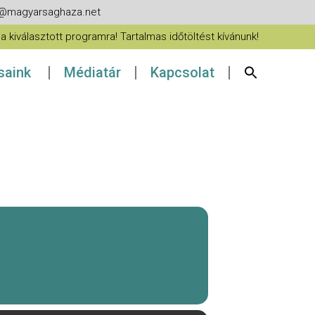
fo@magyarsaghaza.net
 kiválasztott programra! Tartalmas időtöltést kívánunk!
ásaink
Médiatár
Kapcsolat