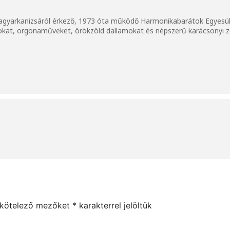
agyarkanizsáról érkező, 1973 óta működő Harmonikabarátok Egyesüle
okat, orgonaműveket, örökzöld dallamokat és népszerű karácsonyi 
 kötelező mezőket
*
karakterrel jelöltük