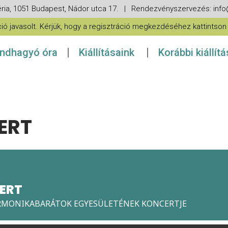
ria, 1051 Budapest, Nádor utca 17. | Rendezvényszervezés: in
 javasolt. Kérjük, hogy a regisztráció megkezdéséhez kattintson a
ndhagyó óra
Kiállításaink
Korábbi kiállít
ERT
ERT
RMONIKABARÁTOK EGYESÜLETÉNEK KONCERTJE