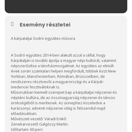
Esemény részletei
A kárpataljai Sodró együttes műsora
A Sodró együttes 2014-ben alakult azzal a céllal, hogy
Kárpátalján is tovább ápolja a magyar népi kultúrát, valamint
népszerűsítse a táncházmozgalmat. Az együttes az elmúlt
évek során számtalan helyen megfordult, többek közt New
Yorkban, Manchesterben, Rómában, Brüsszelben, de
rendszeres résztvevői a magyarországi és a Kárpát-
medencei fesztiváloknak is.
Műsorukban kiemelt szerepet kap a kárpátaljai népzenei és
néptánc kultúra, de az összmagyarság népzenei és táncos
örökségéből is merítenek. Az ünnephez közeledve a
karácsonyi, adventi népzenei világ is felcsendül majd
előadásukban.
Művészeti vezető: Váradi Enikő
Zenekarvezető Galgóczy Martin.
Időtartam: 60 perc