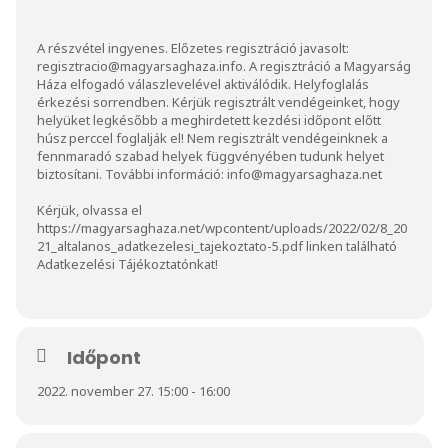
A részvétel ingyenes. Előzetes regisztráció javasolt:
regisztracio@magyarsaghaza.info
. A regisztráció a Magyarság
Háza elfogadó válaszlevelével aktiválódik. Helyfoglalás
érkezési sorrendben. Kérjük regisztrált vendégeinket, hogy
helyüket legkésőbb a meghirdetett kezdési időpont előtt
húsz perccel foglalják el! Nem regisztrált vendégeinknek a
fennmaradó szabad helyek függvényében tudunk helyet
biztosítani. További információ:
info@magyarsaghaza.net
Kérjük, olvassa el
https://magyarsaghaza.net/wpcontent/uploads/2022/02/8_20
21_altalanos_adatkezelesi_tajekoztato-5.pdf
linken található
Adatkezelési Tájékoztatónkat!
Időpont
2022. november 27. 15:00 - 16:00