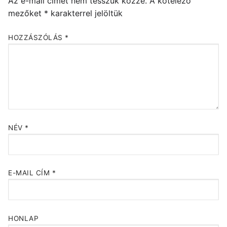
Az e-mail címet nem tesszük közzé.
A kötelező
mezőket
*
karakterrel jelöltük
HOZZÁSZÓLÁS
*
NÉV
*
E-MAIL CÍM
*
HONLAP