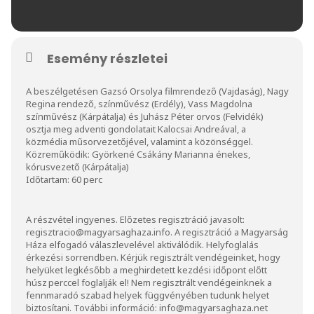
Esemény részletei
A beszélgetésen Gazsó Orsolya filmrendező (Vajdaság), Nagy
Regina rendező, színművész (Erdély), Vass Magdolna
színművész (Kárpátalja) és Juhász Péter orvos (Felvidék)
osztja meg adventi gondolatait Kalocsai Andreával, a
közmédia műsorvezetőjével, valamint a közönséggel.
Közreműködik: Györkené Csákány Marianna énekes,
kórusvezető (Kárpátalja)
Időtartam: 60 perc
A részvétel ingyenes. Előzetes regisztráció javasolt:
regisztracio@magyarsaghaza.info
. A regisztráció a Magyarság
Háza elfogadó válaszlevelével aktiválódik. Helyfoglalás
érkezési sorrendben. Kérjük regisztrált vendégeinket, hogy
helyüket legkésőbb a meghirdetett kezdési időpont előtt
húsz perccel foglalják el! Nem regisztrált vendégeinknek a
fennmaradó szabad helyek függvényében tudunk helyet
biztosítani. További információ:
info@magyarsaghaza.net