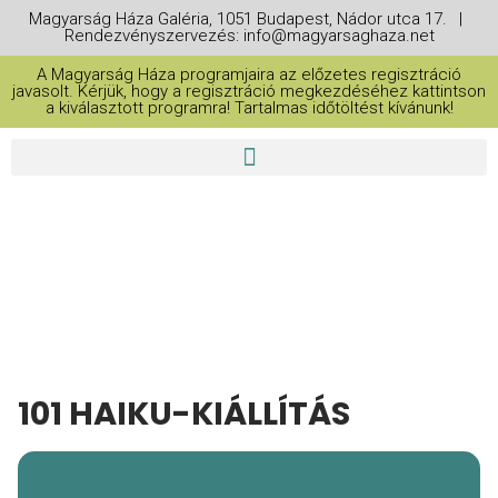
Magyarság Háza Galéria, 1051 Budapest, Nádor utca 17. |
Rendezvényszervezés: info@magyarsaghaza.net
A Magyarság Háza programjaira az előzetes regisztráció
javasolt. Kérjük, hogy a regisztráció megkezdéséhez kattintson
a kiválasztott programra! Tartalmas időtöltést kívánunk!
THIS IS A REPEATING EVENT
2026. ÁPRILIS 29. 09:00
101 HAIKU-KIÁLLÍTÁS