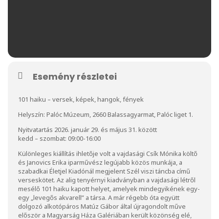
Esemény részletei
101 haiku – versek, képek, hangok, fények
Helyszín: Palóc Múzeum, 2660 Balassagyarmat, Palóc liget 1.
Nyitvatartás 2026. január 29. és május 31. között
kedd – szombat: 09:00-16:00
Különleges kiállítás ihletője volt a vajdasági Csík Mónika költő
és Janovics Erika iparművész legújabb közös munkája, a
szabadkai Életjel Kiadónál megjelent Szél viszi táncba című
verseskötet. Az alig tenyérnyi kiadványban a vajdasági létről
mesélő 101 haiku kapott helyet, amelyek mindegyikének egy-
egy „levegős akvarell” a társa. A már régebb óta együtt
dolgozó alkotópáros Matúz Gábor által újragondolt műve
először a Magyarság Háza Galériában került közönség elé,