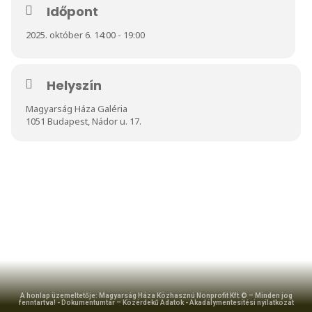
Időpont
2025. október 6. 14:00 - 19:00
Helyszín
Magyarság Háza Galéria
1051 Budapest, Nádor u. 17.
A honlap üzemeltetője: Magyarság Háza Közhasznú Nonprofit Kft.© – Minden jog
fenntartva! -
Dokumentumtár – Közérdekű Adatok
-
Akadálymentesítési nyilatkozat