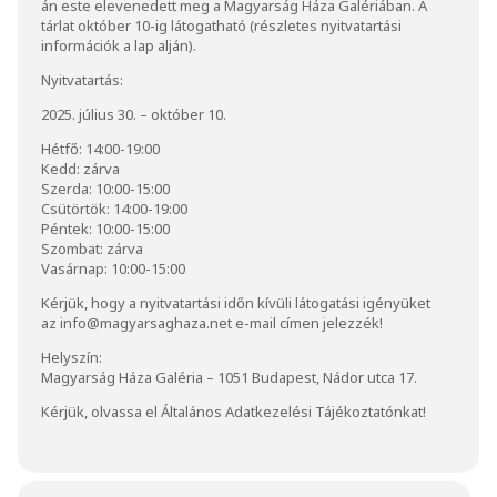
án este elevenedett meg a Magyarság Háza Galériában. A
tárlat október 10-ig látogatható (részletes nyitvatartási
információk a lap alján).
Nyitvatartás:
2025. július 30. – október 10.
Hétfő: 14:00-19:00
Kedd: zárva
Szerda: 10:00-15:00
Csütörtök: 14:00-19:00
Péntek: 10:00-15:00
Szombat: zárva
Vasárnap: 10:00-15:00
Kérjük, hogy a nyitvatartási időn kívüli látogatási igényüket
az
info@magyarsaghaza.net
e-mail címen jelezzék!
Helyszín:
Magyarság Háza Galéria – 1051 Budapest, Nádor utca 17.
Kérjük, olvassa el
Általános Adatkezelési Tájékoztatónkat
!