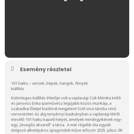
Esemény részletei
101 haiku – versek, képek, hangok, fények
kiállítás
Különleges kiállítás ihletője volt a vajdasági Csík Mónika költő
és Janovics Erika iparművész legújabb közös munkája, a
szabadkai Életjel Kiadónál megjelent Szél viszi táncba című
verseskötet. Az alig tenyérnyi kiadványban a vajdasági létről
mesélő 101 haiku kapott helyet, amelyek mindegyikének egy-
egy „levegős akvarell” a társa. A már régebb óta együtt
dolgozó alkotópáros újragondolt műve először 2025. július 28-