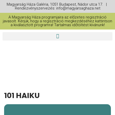
Magyarság Háza Galéria, 1051 Budapest, Nádor utca 17. |
Rendezvényszervezés: info@magyarsaghaza.net
A Magyarság Háza programjaira az előzetes regisztráció
javasolt. Kérjük, hogy a regisztráció megkezdéséhez kattintson
a kiválasztott programra! Tartalmas időtöltést kívánunk!
THIS IS A REPEATING EVENT
2025. OKTÓBER 9. 14:00
101 HAIKU