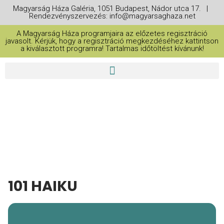
Magyarság Háza Galéria, 1051 Budapest, Nádor utca 17. |
Rendezvényszervezés: info@magyarsaghaza.net
A Magyarság Háza programjaira az előzetes regisztráció
javasolt. Kérjük, hogy a regisztráció megkezdéséhez kattintson
a kiválasztott programra! Tartalmas időtöltést kívánunk!
THIS IS A REPEATING EVENT
2025. AUGUSZTUS 25. 10:00
101 HAIKU