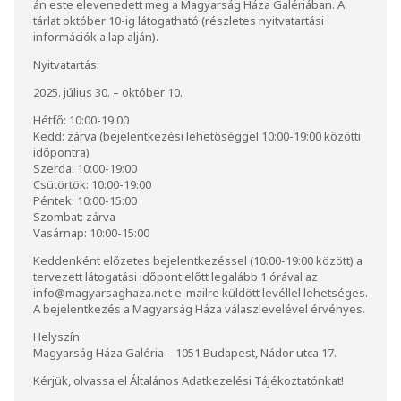
án este elevenedett meg a Magyarság Háza Galériában. A
tárlat október 10-ig látogatható (részletes nyitvatartási
információk a lap alján).
Nyitvatartás:
2025. július 30. – október 10.
Hétfő: 10:00-19:00
Kedd: zárva (bejelentkezési lehetőséggel 10:00-19:00 közötti
időpontra)
Szerda: 10:00-19:00
Csütörtök: 10:00-19:00
Péntek: 10:00-15:00
Szombat: zárva
Vasárnap: 10:00-15:00
Keddenként előzetes bejelentkezéssel (10:00-19:00 között) a
tervezett látogatási időpont előtt legalább 1 órával az
info@magyarsaghaza.net
e-mailre küldött levéllel lehetséges.
A bejelentkezés a Magyarság Háza válaszlevelével érvényes.
Helyszín:
Magyarság Háza Galéria – 1051 Budapest, Nádor utca 17.
Kérjük, olvassa el
Általános Adatkezelési Tájékoztatónkat
!