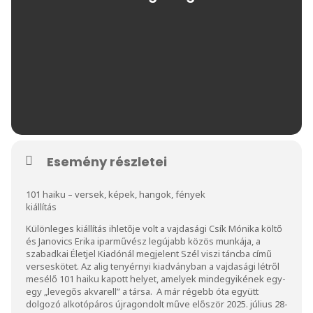
Esemény részletei
101 haiku – versek, képek, hangok, fények
kiállítás
Különleges kiállítás ihletője volt a vajdasági Csík Mónika költő
és Janovics Erika iparművész legújabb közös munkája, a
szabadkai Életjel Kiadónál megjelent Szél viszi táncba című
verseskötet. Az alig tenyérnyi kiadványban a vajdasági létről
mesélő 101 haiku kapott helyet, amelyek mindegyikének egy-
egy „levegős akvarell” a társa. A már régebb óta együtt
dolgozó alkotópáros újragondolt műve először 2025. július 28-