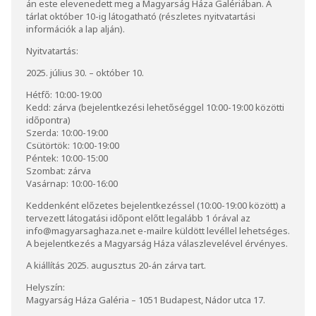
án este elevenedett meg a Magyarság Háza Galériában. A
tárlat október 10-ig látogatható (részletes nyitvatartási
információk a lap alján).
Nyitvatartás:
2025. július 30. – október 10.
Hétfő: 10:00-19:00
Kedd: zárva (bejelentkezési lehetőséggel 10:00-19:00 közötti
időpontra)
Szerda: 10:00-19:00
Csütörtök: 10:00-19:00
Péntek: 10:00-15:00
Szombat: zárva
Vasárnap: 10:00-16:00
Keddenként előzetes bejelentkezéssel (10:00-19:00 között) a
tervezett látogatási időpont előtt legalább 1 órával az
info@magyarsaghaza.net
e-mailre küldött levéllel lehetséges.
A bejelentkezés a Magyarság Háza válaszlevelével érvényes.
A kiállítás 2025. augusztus 20-án zárva tart.
Helyszín:
Magyarság Háza Galéria – 1051 Budapest, Nádor utca 17.