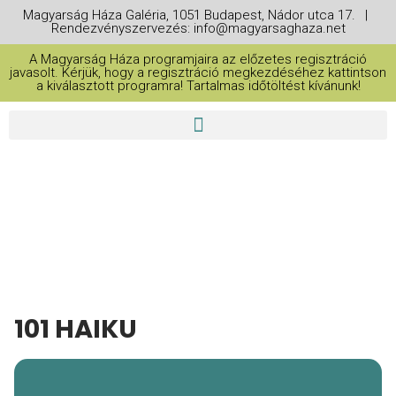
Magyarság Háza Galéria, 1051 Budapest, Nádor utca 17. |
Rendezvényszervezés: info@magyarsaghaza.net
A Magyarság Háza programjaira az előzetes regisztráció
javasolt. Kérjük, hogy a regisztráció megkezdéséhez kattintson
a kiválasztott programra! Tartalmas időtöltést kívánunk!
THIS IS A REPEATING EVENT
2025. AUGUSZTUS 10. 10:00
101 HAIKU