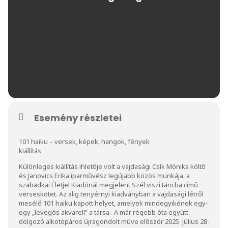
Esemény részletei
101 haiku – versek, képek, hangok, fények
kiállítás
Különleges kiállítás ihletője volt a vajdasági Csík Mónika költő
és Janovics Erika iparművész legújabb közös munkája, a
szabadkai Életjel Kiadónál megjelent Szél viszi táncba című
verseskötet. Az alig tenyérnyi kiadványban a vajdasági létről
mesélő 101 haiku kapott helyet, amelyek mindegyikének egy-
egy „levegős akvarell” a társa. A már régebb óta együtt
dolgozó alkotópáros újragondolt műve először 2025. július 28-