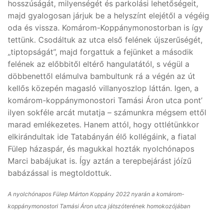
hosszúságát, milyenségét és parkolási lehetőségeit,
majd gyalogosan járjuk be a helyszínt elejétől a végéig
oda és vissza. Komárom-Koppánymonostorban is így
tettünk. Csodáltuk az utca első felének újszerűségét,
„tiptopságát”, majd forgattuk a fejünket a második
felének az előbbitől eltérő hangulatától, s végül a
döbbenettől elámulva bambultunk rá a végén az út
kellős közepén magasló villanyoszlop láttán. Igen, a
komárom-koppánymonostori Tamási Áron utca pont’
ilyen sokféle arcát mutatja – számunkra mégsem ettől
marad emlékezetes. Hanem attól, hogy ottlétünkkor
elkirándultak ide Tatabányán élő kollégáink, a fiatal
Fülep házaspár, és magukkal hozták nyolchónapos
Marci babájukat is. Így aztán a terepbejárást jóízű
babázással is megtoldottuk.
A nyolchónapos Fülep Márton Koppány 2022 nyarán a komárom-
koppánymonostori Tamási Áron utca játszóterének homokozójában