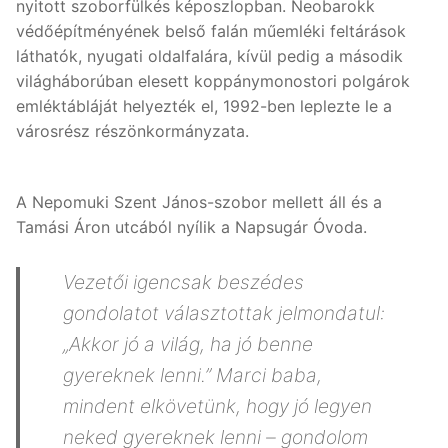
nyitott szoborfülkés képoszlopban. Neobarokk
védőépítményének belső falán műemléki feltárások
láthatók, nyugati oldalfalára, kívül pedig a második
világháborúban elesett koppánymonostori polgárok
emléktábláját helyezték el, 1992-ben leplezte le a
városrész részönkormányzata.
A Nepomuki Szent János-szobor mellett áll és a
Tamási Áron utcából nyílik a Napsugár Óvoda.
Vezetői igencsak beszédes
gondolatot választottak jelmondatul:
„Akkor jó a világ, ha jó benne
gyereknek lenni.”
Marci baba,
mindent elkövetünk, hogy jó legyen
neked gyereknek lenni – gondolom