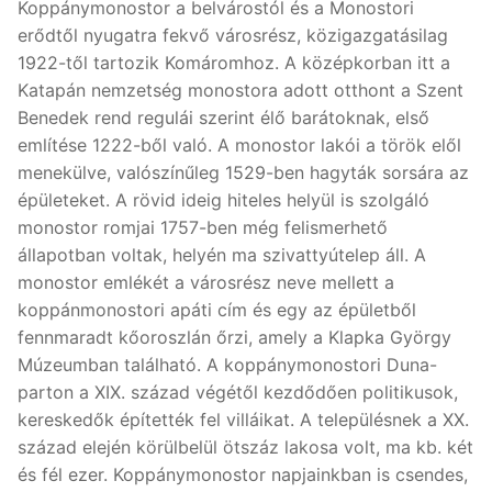
Koppánymonostor a belvárostól és a Monostori
erődtől nyugatra fekvő városrész, közigazgatásilag
1922-től tartozik Komáromhoz. A középkorban itt a
Katapán nemzetség monostora adott otthont a Szent
Benedek rend regulái szerint élő barátoknak, első
említése 1222-ből való. A monostor lakói a török elől
menekülve, valószínűleg 1529-ben hagyták sorsára az
épületeket. A rövid ideig hiteles helyül is szolgáló
monostor romjai 1757-ben még felismerhető
állapotban voltak, helyén ma szivattyútelep áll. A
monostor emlékét a városrész neve mellett a
koppánmonostori apáti cím és egy az épületből
fennmaradt kőoroszlán őrzi, amely a Klapka György
Múzeumban található. A koppánymonostori Duna-
parton a XIX. század végétől kezdődően politikusok,
kereskedők építették fel villáikat. A településnek a XX.
század elején körülbelül ötszáz lakosa volt, ma kb. két
és fél ezer. Koppánymonostor napjainkban is csendes,