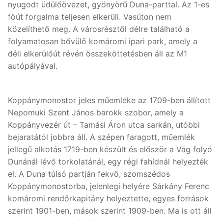
nyugodt üdülőövezet, gyönyörű Duna-parttal. Az 1-es
főút forgalma teljesen elkerüli. Vasúton nem
közelíthető meg. A városrésztől délre található a
folyamatosan bővülő komáromi ipari park, amely a
déli elkerülőút révén összeköttetésben áll az M1
autópályával.
Koppánymonostor jeles műemléke az 1709-ben állított
Nepomuki Szent János barokk szobor, amely a
Koppányvezér út – Tamási Áron utca sarkán, utóbbi
bejaratától jobbra áll. A szépen faragott, műemlék
jellegű alkotás 1719-ben készült és először a Vág folyó
Dunánál lévő torkolatánál, egy régi fahídnál helyezték
el. A Duna túlsó partján fekvő, szomszédos
Koppánymonostorba, jelenlegi helyére Sárkány Ferenc
komáromi rendőrkapitány helyeztette, egyes források
szerint 1901-ben, mások szerint 1909-ben. Ma is ott áll