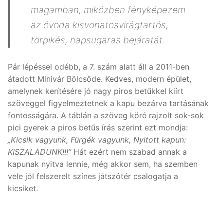
magamban, miközben fényképezem
az óvoda kisvonatosvirágtartós,
törpikés, napsugaras bejáratát.
Pár lépéssel odébb, a 7. szám alatt áll a 2011-ben
átadott Minivár Bölcsőde. Kedves, modern épület,
amelynek kerítésére jó nagy piros betűkkel kiírt
szöveggel figyelmeztetnek a kapu bezárva tartásának
fontosságára. A táblán a szöveg köré rajzolt sok-sok
pici gyerek a piros betűs írás szerint ezt mondja:
„Kicsik vagyunk, Fürgék vagyunk, Nyitott kapun:
KISZALADUNK!!!”
Hát ezért nem szabad annak a
kapunak nyitva lennie, még akkor sem, ha szemben
vele jól felszerelt színes játszótér csalogatja a
kicsiket.