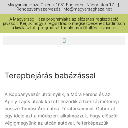
Magyarság Háza Galéria, 1051 Budapest, Nádor utca 17. |
Rendezvényszervezés: info@magyarsaghaza.net
A Magyarság Háza programjaira az előzetes regisztráció
javasolt. Kérjük, hogy a regisztráció megkezdéséhez kattintson
a kiválasztott programra! Tartalmas időtöltést kívánunk!
Terepbejárás babázással
A Koppányvezér útról nyílik, a Móra Ferenc és az
Áprily Lajos utcák között húzódik a hatszázméternyi
hosszú Tamási Áron utca. Túratársammal, Gáborral
egy ideje azt a módszert alkalmazzuk, hogy először
végigmegyünk az utcán autóval, feltérképezzük