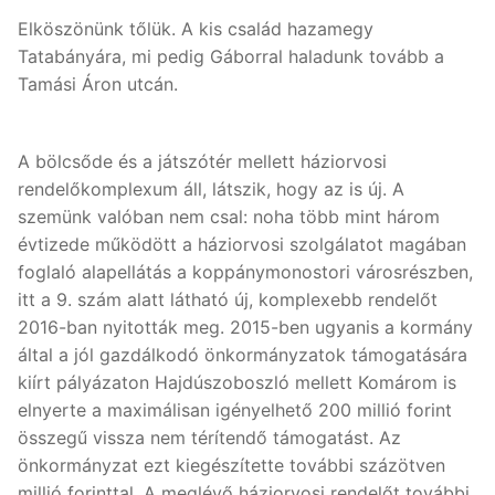
Elköszönünk tőlük. A kis család hazamegy
Tatabányára, mi pedig Gáborral haladunk tovább a
Tamási Áron utcán.
A bölcsőde és a játszótér mellett háziorvosi
rendelőkomplexum áll, látszik, hogy az is új. A
szemünk valóban nem csal: noha több mint három
évtizede működött a háziorvosi szolgálatot magában
foglaló alapellátás a koppánymonostori városrészben,
itt a 9. szám alatt látható új, komplexebb rendelőt
2016-ban nyitották meg. 2015-ben ugyanis a kormány
által a jól gazdálkodó önkormányzatok támogatására
kiírt pályázaton Hajdúszoboszló mellett Komárom is
elnyerte a maximálisan igényelhető 200 millió forint
összegű vissza nem térítendő támogatást. Az
önkormányzat ezt kiegészítette további százötven
millió forinttal. A meglévő háziorvosi rendelőt további