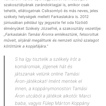
szakosztályának zarándoktagjai is, amikor csak
tehetik, ellátogatnak Csíksomlyó és más neves, jeles
székely helységek mellett Farkaslakára is. 2012
júniusában például így jegyezte fel oda fűződő
élményüket Székely Józsefné, a szakosztály vezetője:
„Farkaslakán Tamási Áronra emlékeztünk, felsoroltuk
műveit, sírjánál megálltunk és nemzeti színű szalagot
kötöttünk a kopjafájára.”
S ha így tisztelik a székely írót a
komáromiak, jöjjenek hát és
játszanak velünk online Tamási
Áron-játékokat! Imént mentek el
innen, a koppánymonostori Tamási
Áron utcából a játékok alkotói: Marci
baba, vagyis Fülep Márton Koppány