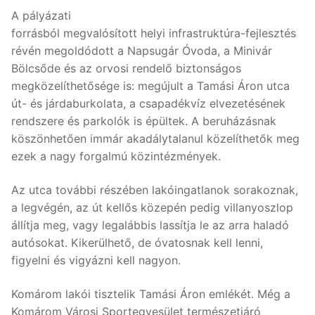
A pályázati
forrásból megvalósított helyi infrastruktúra-fejlesztés
révén megoldódott a Napsugár Óvoda, a Minivár
Bölcsőde és az orvosi rendelő biztonságos
megközelíthetősége is: megújult a Tamási Áron utca
út- és járdaburkolata, a csapadékvíz elvezetésének
rendszere és parkolók is épültek. A beruházásnak
köszönhetően immár akadálytalanul közelíthetők meg
ezek a nagy forgalmú közintézmények.
Az utca további részében lakóingatlanok sorakoznak,
a legvégén, az út kellős közepén pedig villanyoszlop
állítja meg, vagy legalábbis lassítja le az arra haladó
autósokat. Kikerülhető, de óvatosnak kell lenni,
figyelni és vigyázni kell nagyon.
Komárom lakói tisztelik Tamási Áron emlékét. Még a
Komárom Városi Sportegyesület természetjáró