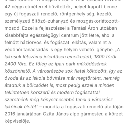
42 négyzetméterrel bővítették, helyet kapott benne
egy új fogászati rendelő, röntgenhelyiség, kezelő,
személyzeti öltöző-zuhanyzó és mozgáskorlátozott-
mosdó. Ezzel a fejlesztéssel a Tamási Áron utcában
kisebbfajta egészségügyi centrum jött létre, ahol a
felnőtt háziorvosi és fogászati ellátás, valamint a
védőnői tanácsadás is egy helyen vehető igénybe.
„A
lakosok létszáma jelentősen emelkedett, 1800 főről
2400 főre. Ez főleg az ipari park működésének
köszönhető. A városrészbe sok fiatal költözött, így az
óvoda és az iskola bővítése már megtörtént, nemrég
átadtuk a bölcsődét is, most pedig ezzel a minden
tekintetben korszerű és modern fogászattal
szeretnénk még kényelmesebbé tenni a városrész
lakóinak életét”
– mondta a fogászati rendelő átadóján
2016 januárjában Czita János alpolgármester, a körzet
képviselője.