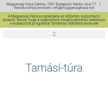
Magyarság Háza Galéria, 1051 Budapest, Nádor utca 17. |
Rendezvényszervezés: info@magyarsaghaza.net
A Magyarság Háza programjaira az előzetes regisztráció
javasolt. Kérjük, hogy a regisztráció megkezdéséhez kattintson
a kiválasztott programra! Tartalmas időtöltést kívánunk!
Tamási-túra​