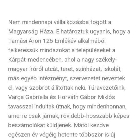
Nem mindennapi vállalkozásba fogott a
Magyarság Háza. Elhatároztuk ugyanis, hogy a
Tamási Áron 125 Emlékév alkalmából
felkeressük mindazokat a településeket a
Kárpát-medencében, ahol a nagy székely-
magyar íróról utcát, teret, színházat, iskolát,
más egyéb intézményt, szervezetet neveztek
el, vagy szobrot állítottak neki. Túravezetőink,
Varga Gabriella és Horváth Gábor Miklós
tavasszal indultak útnak, hogy mindenhonnan,
amerre csak járnak, rövidebb-hosszabb képes
beszámolókat küldjenek. Mától kezdve
egészen év végéig hetente többször is új