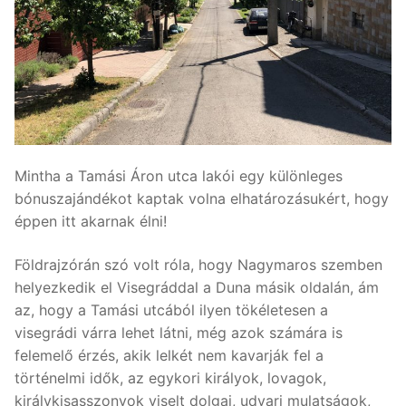
Mintha a Tamási Áron utca lakói egy különleges
bónuszajándékot kaptak volna elhatározásukért, hogy
éppen itt akarnak élni!
Földrajzórán szó volt róla, hogy Nagymaros szemben
helyezkedik el Visegráddal a Duna másik oldalán, ám
az, hogy a Tamási utcából ilyen tökéletesen a
visegrádi várra lehet látni, még azok számára is
felemelő érzés, akik lelkét nem kavarják fel a
történelmi idők, az egykori királyok, lovagok,
királykisasszonyok viselt dolgai, udvari mulatságok,