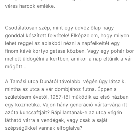
véres harcok emléke.
Csodálatosan szép, mint egy üdvözlőlap nagy
gonddal készített felvétele! Elképzelem, hogy milyen
lehet reggel az ablakból nézni a napfelkeltét egy
finom kávé kortyolgatása közben. Vagy egy pohár bor
mellett üldögélni a kertben, amikor a nap eltűnik a vár
mögött…
A Tamási utca Dunától távolabbi végén úgy látszik,
mintha az utca a vár dombjához futna. Éppen a
születésem évétől, 1957-től működik az első házban
egy kozmetika. Vajon hány generáció várta-várja itt
azóta kuncsaftjait? Rápillantanak-e az utca végén
látható várra a vendégek, vagy csak a saját
szépségükkel vannak elfoglalva?