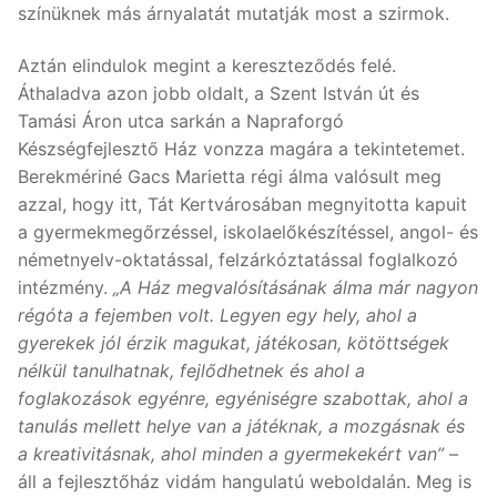
színüknek más árnyalatát mutatják most a szirmok.
Aztán elindulok megint a kereszteződés felé.
Áthaladva azon jobb oldalt, a Szent István út és
Tamási Áron utca sarkán a Napraforgó
Készségfejlesztő Ház vonzza magára a tekintetemet.
Berekmériné Gacs Marietta régi álma valósult meg
azzal, hogy itt, Tát Kertvárosában megnyitotta kapuit
a gyermekmegőrzéssel, iskolaelőkészítéssel, angol- és
németnyelv-oktatással, felzárkóztatással foglalkozó
intézmény.
„A Ház megvalósításának álma már nagyon
régóta a fejemben volt. Legyen egy hely, ahol a
gyerekek jól érzik magukat, játékosan, kötöttségek
nélkül tanulhatnak, fejlődhetnek és ahol a
foglakozások egyénre, egyéniségre szabottak, ahol a
tanulás mellett helye van a játéknak, a mozgásnak és
a kreativitásnak, ahol minden a gyermekekért van”
–
áll a fejlesztőház vidám hangulatú weboldalán. Meg is