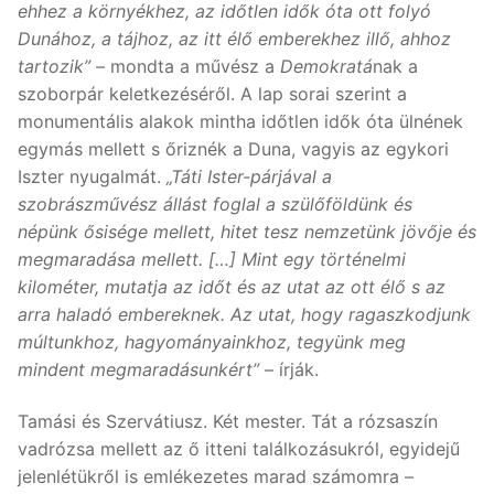
ehhez a környékhez, az időtlen idők óta ott folyó
Dunához, a tájhoz, az itt élő emberekhez illő, ahhoz
tartozik”
– mondta a művész a
Demokratá
nak a
szoborpár keletkezéséről. A lap sorai szerint a
monumentális alakok mintha időtlen idők óta ülnének
egymás mellett s őriznék a Duna, vagyis az egykori
Iszter nyugalmát.
„Táti Ister-párjával a
szobrászművész állást foglal a szülőföldünk és
népünk ősisége mellett, hitet tesz nemzetünk jövője és
megmaradása mellett. […] Mint egy történelmi
kilométer, mutatja az időt és az utat az ott élő s az
arra haladó embereknek. Az utat, hogy ragaszkodjunk
múltunkhoz, hagyományainkhoz, tegyünk meg
mindent megmaradásunkért”
– írják.
Tamási és Szervátiusz. Két mester. Tát a rózsaszín
vadrózsa mellett az ő itteni találkozásukról, egyidejű
jelenlétükről is emlékezetes marad számomra –