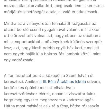
mozdulatlanul árválkodott, még csak nem is kereste a
módját és lehetőségét a talajjal való érintkezésnek.
Mintha az a villanydróton fennakadt faágacska az
utcára boruló csend nyugalmával valamit már akkor
ott előrevetített volna: azt, hogy ebben az utcában a
mi szempontunkból a növényeknek különös szerepük
lesz; azt, hogy kicsit odébb egyik ház kertje mellett
nem egyéb hajlik ki a bokros-fás lombok közül, mint
egy vadrózsaág.
A Tamási utcát pont a közepén a Szent István út
keresztezi. Amikor
a III. Béla Általános Iskola
udvara,
kerítése és épülete mellett elhaladva a
kereszteződéshez elérek, onnan is visszafordulok,
hogy még egyszer megnézzem a vadrózsa ágát.
Hátha most másként esik rá a fény, hátha rózsaszín