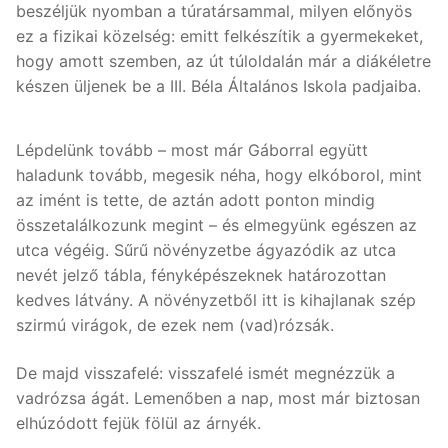
beszéljük nyomban a túratársammal, milyen előnyös
ez a fizikai közelség: emitt felkészítik a gyermekeket,
hogy amott szemben, az út túloldalán már a diákéletre
készen üljenek be a III. Béla Általános Iskola padjaiba.
Lépdelünk tovább – most már Gáborral együtt
haladunk tovább, megesik néha, hogy elkóborol, mint
az imént is tette, de aztán adott ponton mindig
összetalálkozunk megint – és elmegyünk egészen az
utca végéig. Sűrű növényzetbe ágyazódik az utca
nevét jelző tábla, fényképészeknek határozottan
kedves látvány. A növényzetből itt is kihajlanak szép
szirmú virágok, de ezek nem (vad)rózsák.
De majd visszafelé: visszafelé ismét megnézzük a
vadrózsa ágát. Lemenőben a nap, most már biztosan
elhúzódott fejük fölül az árnyék.