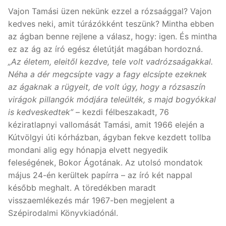
Vajon Tamási üzen nekünk ezzel a rózsaággal? Vajon
kedves neki, amit túrázókként teszünk? Mintha ebben
az ágban benne rejlene a válasz, hogy: igen. És mintha
ez az ág az író egész életútját magában hordozná.
„Az életem, eleitől kezdve, tele volt vadrózsaágakkal.
Néha a dér megcsípte vagy a fagy elcsípte ezeknek
az ágaknak a rügyeit, de volt úgy, hogy a rózsaszín
virágok pillangók módjára teleülték, s majd bogyókkal
is kedveskedtek”
– kezdi félbeszakadt, 76
kéziratlapnyi vallomását Tamási, amit 1966 elején a
Kútvölgyi úti kórházban, ágyban fekve kezdett tollba
mondani alig egy hónapja elvett negyedik
feleségének, Bokor Ágotának. Az utolsó mondatok
május 24-én kerültek papírra – az író két nappal
később meghalt. A töredékben maradt
visszaemlékezés már 1967-ben megjelent a
Szépirodalmi Könyvkiadónál.