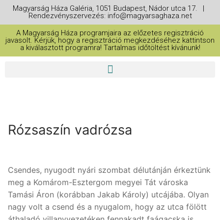
Magyarság Háza Galéria, 1051 Budapest, Nádor utca 17. |
Rendezvényszervezés: info@magyarsaghaza.net
A Magyarság Háza programjaira az előzetes regisztráció
javasolt. Kérjük, hogy a regisztráció megkezdéséhez kattintson
a kiválasztott programra! Tartalmas időtöltést kívánunk!
Rózsaszín vadrózsa
Csendes, nyugodt nyári szombat délutánján érkeztünk
meg a Komárom-Esztergom megyei Tát városka
Tamási Áron (korábban Jakab Károly) utcájába. Olyan
nagy volt a csend és a nyugalom, hogy az utca fölött
áthaladó villanyvezetéken fennakadt faágacska is