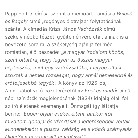
Papp Endre leírása szerint a memoárt Tamási a
Bölcső
és Bagoly
című „regényes életrajza” folytatásának
szánta. A címadás Kriza János
Vadrózsák
című
székely népköltészeti gyűjteményére utal, annak is a
bevezető soraira: a székelység ajánlja fel még
romlatlan, élő beszédét
„a magyar irodalom közös,
szent oltárára, hogy legyen az összes magyar
népbeszéd, mint egy vadrózsatőke, melybe oltani
szokták a nemes rózsaágat, hogy annál nemesebbé és
erőteljesebbé tegyék”.
A könyv az 1926-os,
Amerikából való hazatérésétől az
Énekes madár
című
népi színjáték megjelenésének (1934) idejéig öleli fel
az író életének eseményeit. Önmagát így láttatja
benne:
„Éppen olyan éveket éltem, amikor írói
mivoltom gondjai és vívódásai a legerősebbek voltak.
Mindenekelőtt a puszta valóság és a költői szárnyalás
állandóan harcban állt egymással.”