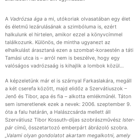
A
Vadrózsa ága
a mi, utókoriak olvasatában egy élet
és életmű lezárulásának a szimbóluma is, ezért
halkulunk el hirtelen, amikor ezzel a könyvcímmel
találkozunk. Különös, de mintha ugyanezt az
elhalkulást árasztaná ezen a szombat-koraestén a táti
Tamási utca is – arról nem is beszélve, hogy egy
valóságos vadrózsaág is kihajlik a lombok közül…
A képzeletünk már el is szárnyal Farkaslakára, megáll
a két cserefa között, majd elidőz a Szervátiuszok –
Jenő és Tibor, apa és fia – alkotta emlékműnél. Táton
sem ismeretlenek ezek a nevek: 2006. szeptember 9.
óta a falu határán, a Halászcsárda mellett áll
Szervátiusz Tibor Kossuth-díjas szobrászművész
Ister-
pár
című, összetartozó emberpárt ábrázoló szobra.
„Valami olyan gondolatot akartam megalkotni, amely