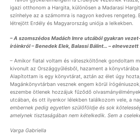
igazi otthonom a Hargita, különösen a Madarasi Harg
színhelye az a számomra is nagyon kedves rengeteg. E
létrejött Erdély és Magyarország uniója a lelkekben.
– A szomszédos Madách Imre utcából gyakran vezet-e
íróinkról – Benedek Elek, Balassi Bálint… – elnevezet
– Amikor fiatal voltam és váteszköltőnek gondoltam ma
kivonult az Országgyűlésből, hazament a könyvtárába é
Alapítottam is egy könyvtárat, aztán az élet úgy hoz
Magánkönyvtárban vesznek engem körül írógéniuszok, 
eszembe ötlenek hozzájuk fűződő olvasmányélmények,
utcában, és ott ilyenkor lélekben találkozom vele, a n
embernek pedig egyetlen szülőföldje és sok kötelessé
amelynek tisztaságában nem kételkedik. Sem a cseleke
Varga Gabriella