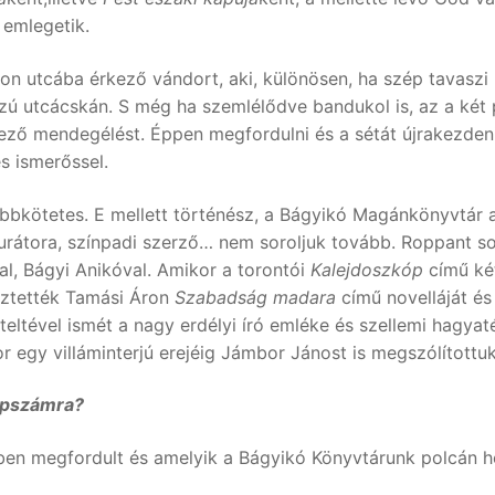
 emlegetik.
on utcába érkező vándort, aki, különösen, ha szép tavaszi 
zú utcácskán. S még ha szemlélődve bandukol is, az a két p
ező mendegélést. Éppen megfordulni és a sétát újrakezdeni
s ismerőssel.
öbbkötetes. E mellett történész, a Bágyikó Magánkönyvtár 
urátora, színpadi szerző… nem soroljuk tovább. Roppant so
al, Bágyi Anikóval. Amikor a torontói
Kalejdoszkóp
című két
ztették Tamási Áron
Szabadság madara
című novelláját é
eltével ismét a nagy erdélyi író emléke és szellemi hagyat
 egy villáminterjú erejéig Jámbor Jánost is megszólítottuk
lapszámra?
en megfordult és amelyik a Bágyikó Könyvtárunk polcán he