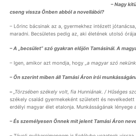
– Nagy kit
cseng vissza Önben abból a novellából?
– Lőrinc bácsinak az a, gyermekhez intézett jótanácsa
maradni. Becsületes pedig az, aki életének utolsó órája 
– A „becsület” szó gyakran előjön Tamásinál. A magya
– Igen, amikor azt mondja, hogy
„a magyar szó nekünk a
– Ön szerint miben áll Tamási Áron írói munkásságán
–
„Törzsében székely volt, fia Hunniának. / Hűséges s
székely család gyermekeként született és nevelkedett F
erdélyi magyar élet etalonja. Munkásságának lényege 
– És személyesen Önnek mit jelent Tamási Áron nev
– Távoli gyökereimengem is Erdélybe vezetnek vissza