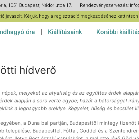
ria, 1051 Budapest, Nádor utca 17. | Rendezvényszervezés: in
 javasolt. Kérjük, hogy a regisztráció megkezdéséhez kattintson a
ndhagyó óra
Kiállításaink
Korábbi kiállít
tti hídverő
 népek, melyeket az atyafiság és az együttes érdek alapjá
érdek alapján a sors verte egybe; hazát a bátorsággal irán
künk a legnagyobb ereklye. Kegyelet, hűség és becsület ille
gyében, a Duna bal partján, Budapesttől mintegy tizenöt k
b települése. Budapesttel, Fóttal, Göddel és a Szentendre
a
ként,illetve
Pest északi kapuja
ként, a mellette lévő Göd v