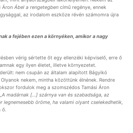
i Áron
Ábel a rengetegben
című regénye, ennek
nagysággal, az irodalom eszköze révén számomra újra
nak a fejében ezen a környéken, amikor a nagy
ben vérig sértette őt egy ellenzéki képviselő, erre ő
nak egy ilyen életet, illetve környezetet.
erült: nem csupán az általam alapított Bágyikó
 Olyanok nekem, mintha közöttünk élnének. Rendre
 sokszor fordulok meg a szomszédos Tamási Áron
„A madárnak
[…
] szárnya van és szabadsága, az
 legnemesebb öröme, ha valami olyant cselekedhetik,
 ő.