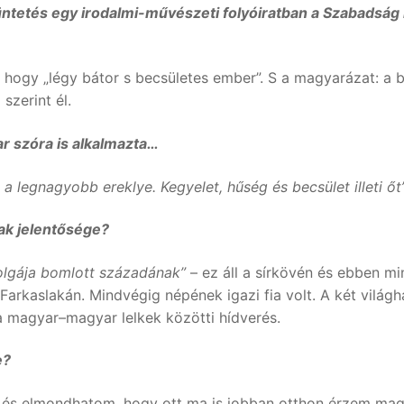
üntetés egy irodalmi-művészeti folyóiratban a Szabadság
, hogy „légy bátor s becsületes ember”. S a magyarázat: a
szerint él.
r szóra is alkalmazta…
 legnagyobb ereklye. Kegyelet, hűség és becsület illeti őt”
ak jelentősége?
zolgája bomlott századának”
– ez áll a sírkövén és ebben m
arkaslakán. Mindvégig népének igazi fia volt. A két világhá
a magyar–magyar lelkek közötti hídverés.
e?
, és elmondhatom, hogy ott ma is jobban otthon érzem ma