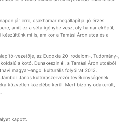
napon jár erre, csakhamar megállapítja: jó érzés
erc, amit ez a séta igénybe vesz, oly hamar elröpül,
 készültünk mi is, amikor a Tamási Áron utca és a
alapító-vezetője, az Eudoxia 20 Irodalom-, Tudomány-,
koldalú alkotó. Dunakeszin él, a Tamási Áron utcából
havi magyar–angol kulturális folyóirat 2013.
s Jámbor János kultúraszervezői tevékenységének
éka közvetlen közelébe kerül. Mert bizony odakerült,
.
lyet kapott.