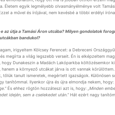
ita. Életem egyik legmélyebb olvasmányélménye volt Tamás
zzel a művel és írójával, nem kevésbé a többi erdélyi író
 az útja a Tamási Áron utcába? Milyen gondolatok forog
t utcákban bandukol?
gam, irigyeltem Kölcsey Ferencet: a Debreceni Országgyűlés
s megírta a világ legszebb verseit. Én is elképzeltem magam
ta, hogy Dunakeszin a Madách Lakóparkba költözésemkor kid
hanem a környező utcákat járva is ott vannak körülöttem.
 tőlük tanult ismeretek, megértett igazságok. Különösen
agy tanítómmal. Ilyenkor újra és újra elmondja nekem, hogy:
ge.”
És ehhez rögtön hozzáteszi azt is, hogy:
„Minden ember
det idején, sem a cselekedet után.”
Hát ezért nagy tanítóm