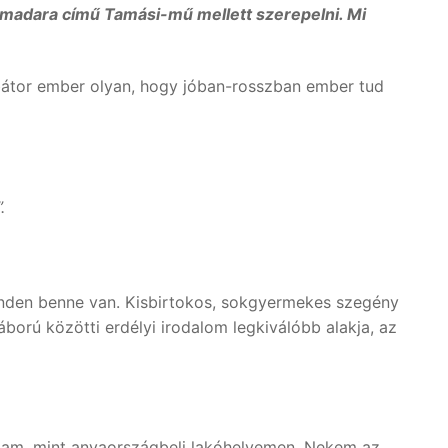
 madara című Tamási-mű mellett szerepelni. Mi
 bátor ember olyan, hogy jóban-rosszban ember tud
.
inden benne van. Kisbirtokos, sokgyermekes szegény
ború közötti erdélyi irodalom legkiválóbb alakja, az
gam, mint anyaországbeli lakóhelyemen. Nekem az