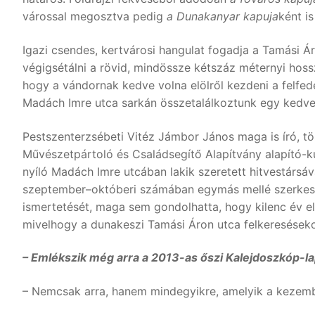
várossal megosztva pedig
a Dunakanyar kapuja
ként is
Igazi csendes, kertvárosi hangulat fogadja a Tamási Ár
végigsétálni a rövid, mindössze kétszáz méternyi hoss
hogy a vándornak kedve volna elölről kezdeni a felfed
Madách Imre utca sarkán összetalálkoztunk egy kedve
Pestszenterzsébeti Vitéz Jámbor János maga is író, t
Művészetpártoló és Családsegítő Alapítvány alapító-k
nyíló Madách Imre utcában lakik szeretett hitvestársáv
szeptember–októberi számában egymás mellé szerkes
ismertetését, maga sem gondolhatta, hogy kilenc év elt
mivelhogy a dunakeszi Tamási Áron utca felkeresésekor
– Emlékszik még arra a 2013-as őszi Kalejdoszkóp-
– Nemcsak arra, hanem mindegyikre, amelyik a kezemb