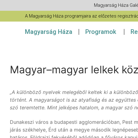
Magyarság Háza Galé
A Magyarság Háza programjaira az előzetes regisztráció
Magyarság Háza
Programok
Re
Magyar–magyar lelkek közö
„A különböző nyelvek melegéből keltek ki a különböző
történt. A magyarságot is az atyafiság és az együttes 
szó teremtette. Mint jelképes hatalom, a magyar szó ne
Dunakeszi város a budapesti agglomerációban, Pest me
járás székhelye, Érd után a megye második legnépeseb
határos. Földrajzi fekvéséből adódóan
a főváros kapuj