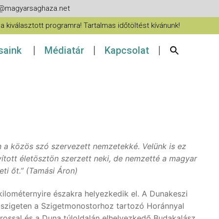
fo@magyarsaghaza.net
 kiválasztott programra! Tartalmas időtöltést kívánunk!
ásaink
Médiatár
Kapcsolat
n a közös szó szervezett nemzetekké. Velünk is ez
yított életösztön szerzett neki, de nemzetté a magyar
ti őt.” (Tamási Áron)
ilométernyire északra helyezkedik el. A Dunakeszi
i-szigeten a Szigetmonostorhoz tartozó Horánnyal
árossal és a Duna túloldalán elhelyezkedő Budakalász