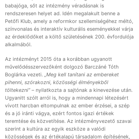
babajóga, sőt az intézmény véradásnak is
rendszeresen helyet ad. Idén megalakult benne a
Petőfi Klub, amely a reformkor szellemiségéhez méltó,
színvonalas és interaktív kulturális eseményekkel várja
az érdeklődőket a költő születésének 200. évfordulója
alkalmából.
Az intézményt 2015 óta a korábban ugyanott
művelődésszervezőként dolgozó Barczáné Tóth
Boglárka vezeti.
„Meg kell tanítani az embereket
pihenni, szórakozni, közösségi élményekből
töltekezni”
– nyilatkozta a sajtónak a kinevezése után.
Ugyanitt szólt arról is, hogy a mindennapi létezésért
vívott harcban eltompulnak az ember érzései, a szép
és a jó iránti vágya, ezért fontos igazi értékek
teremtése és közvetítése. Az intézményvezető szavai
szerint a kultúra az egyik eszköze a valódi
közösségek és az értékalapú társadalom építésének,