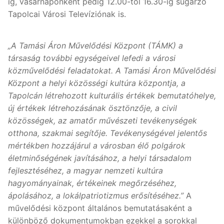
ig, vasárnaponként pedig 12.00-tól 16.30-ig sugárzó
Tapolcai Városi Televíziónak is.
„A Tamási Áron Művelődési Központ (TÁMK) a
társaság további egységeivel lefedi a városi
közművelődési feladatokat. A Tamási Áron Művelődési
Központ a helyi közösségi kultúra központja, a
Tapolcán létrehozott kulturális értékek bemutatóhelye,
új értékek létrehozásának ösztönzője, a civil
közösségek, az amatőr művészeti tevékenységek
otthona, szakmai segítője. Tevékenységével jelentős
mértékben hozzájárul a városban élő polgárok
életminőségének javításához, a helyi társadalom
fejlesztéséhez, a magyar nemzeti kultúra
hagyományainak, értékeinek megőrzéséhez,
ápolásához, a lokálpatriotizmus erősítéséhez.”
A
művelődési központ általános bemutatásaként a
különböző dokumentumokban ezekkel a sorokkal