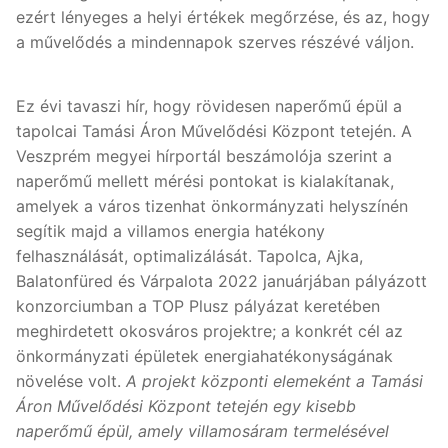
ezért lényeges a helyi értékek megőrzése, és az, hogy
a művelődés a mindennapok szerves részévé váljon.
Ez évi tavaszi hír, hogy rövidesen naperőmű épül a
tapolcai Tamási Áron Művelődési Központ tetején. A
Veszprém megyei hírportál beszámolója szerint a
naperőmű mellett mérési pontokat is kialakítanak,
amelyek a város tizenhat önkormányzati helyszínén
segítik majd a villamos energia hatékony
felhasználását, optimalizálását. Tapolca, Ajka,
Balatonfüred és Várpalota 2022 januárjában pályázott
konzorciumban a TOP Plusz pályázat keretében
meghirdetett okosváros projektre; a konkrét cél az
önkormányzati épületek energiahatékonyságának
növelése volt.
A projekt központi elemeként a Tamási
Áron Művelődési Központ tetején egy kisebb
naperőmű épül, amely villamosáram termelésével