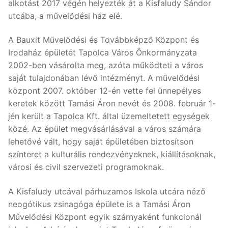
alkotást 2017 végén helyezték át a Kisfaludy Sándor
utcába, a művelődési ház elé.
A Bauxit Művelődési és Továbbképző Központ és
Irodaház épületét Tapolca Város Önkormányzata
2002-ben vásárolta meg, azóta működteti a város
saját tulajdonában lévő intézményt. A művelődési
központ 2007. október 12-én vette fel ünnepélyes
keretek között Tamási Áron nevét és 2008. február 1-
jén került a Tapolca Kft. által üzemeltetett egységek
közé. Az épület megvásárlásával a város számára
lehetővé vált, hogy saját épületében biztosítson
színteret a kulturális rendezvényeknek, kiállításoknak,
városi és civil szervezeti programoknak.
A Kisfaludy utcával párhuzamos Iskola utcára néző
neogótikus zsinagóga épülete is a Tamási Áron
Művelődési Központ egyik szárnyaként funkcionál