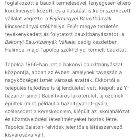
foglalkozott a bauxit termelésével, lényegesen eltérő
körülmények között, és a kutatást is különszervezett
vállalat végezte: a
Fejérmegyei Bauxitbányák
kincsesbányai székhellyel Fejér megye területén
tevékenykedett és folytatott bauxitbányászatot, a
Bakonyi Bauxitbányák Vállalat
pedig kezdetben
Halimba, majd Tapolca székhellyel termelt bauxitot.
Tapolca 1966-ban lett a bakonyi bauxitbányászat
központja, abban az évben, amelynek tavaszán a
nagyközséget ismét várossá avatták. Ekkortól a
település fejlődése is új lendületet vett, kiépült az Y-
házairól ismert Bauxitváros lakóterület, új üzemek
épültek (mint például a bazaltgyapot-gyár),
szélesedett a kereskedelem, kiépült az iskolahálózat
és közművelődési létesítményeket hoztak létre.
Tapolca Balaton-felvidék jelentős ellátásszervező
kisvárosává vált.