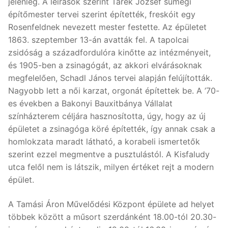
jelenleg. A leírások szerint Tarek József sümegi
építőmester tervei szerint építették, freskóit egy
Rosenfeldnek nevezett mester festette. Az épületet
1863. szeptember 13-án avatták fel. A tapolcai
zsidóság a századfordulóra kinőtte az intézményeit,
és 1905-ben a zsinagógát, az akkori elvárásoknak
megfelelően, Schadl János tervei alapján felújították.
Nagyobb lett a női karzat, orgonát építettek be. A ’70-
es években a Bakonyi Bauxitbánya Vállalat
színházterem céljára hasznosította, úgy, hogy az új
épületet a zsinagóga köré építették, így annak csak a
homlokzata maradt látható, a korabeli ismertetők
szerint ezzel megmentve a pusztulástól. A Kisfaludy
utca felől nem is látszik, milyen értéket rejt a modern
épület.
A Tamási Áron Művelődési Központ épülete ad helyet
többek között a műsort szerdánként 18.00-tól 20.30-