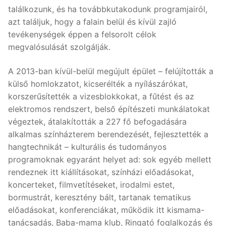
találkozunk, és ha továbbkutakodunk programjairól,
azt találjuk, hogy a falain belül és kívül zajló
tevékenységek éppen a felsorolt célok
megvalósulását szolgálják.
A 2013-ban kívül-belül megújult épület – felújították a
külső homlokzatot, kicserélték a nyílászárókat,
korszerűsítették a vizesblokkokat, a fűtést és az
elektromos rendszert, belső építészeti munkálatokat
végeztek, átalakították a 227 fő befogadására
alkalmas színházterem berendezését, fejlesztették a
hangtechnikát – kulturális és tudományos
programoknak egyaránt helyet ad: sok egyéb mellett
rendeznek itt kiállításokat, színházi előadásokat,
koncerteket, filmvetítéseket, irodalmi estet,
bormustrát, keresztény bált, tartanak tematikus
előadásokat, konferenciákat, működik itt kismama-
tanácsadás, Baba-mama klub, Ringató foglalkozás és