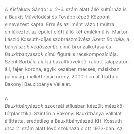
A Kisfaludy Sándor u. 2–6. szám alatt álló kultúrház is
a Bauxit Művelődési és Továbbképző Központ
elnevezést kapta. Erre és az imént vázolt múltra
emlékeztet az épület előtt álló két emlékmű is: Marton
László Kossuth-díjas szobrászművész
Szent Borbála, a
bányászok védőszentje
című bronzalkotása és
Bauxitbányászok
című figurális rácskompozíciója.
Szent Borbála alakja bazaltkövekből rakott talapzaton
áll, fején korona, egyik kezében mécses, másikban
pálmaág, mellette vártorony. 2000-ben állíttatta a
Bakonyi Bauxitbánya Vállalat.
A
Bauxitbányászok
szocreál stílusban készült mészkő-
térplasztika. Szintén a Bakonyi Bauxitbánya Vállalat
állíttatta, eredetileg a Bauxitbányászati Kft. Kossuth
utca 2. szám alatt lévő székháza előtt 1973-ban. Az