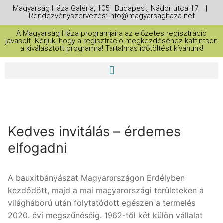
Magyarság Háza Galéria, 1051 Budapest, Nádor utca 17. |
Rendezvényszervezés: info@magyarsaghaza.net
A Magyarság Háza programjaira az előzetes regisztráció
javasolt. Kérjük, hogy a regisztráció megkezdéséhez kattintson
a kiválasztott programra! Tartalmas időtöltést kívánunk!
Kedves invitálás – érdemes
elfogadni
A bauxitbányászat Magyarországon Erdélyben
kezdődött, majd a mai magyarországi területeken a
világháború után folytatódott egészen a termelés
2020. évi megszűnéséig. 1962-től két külön vállalat