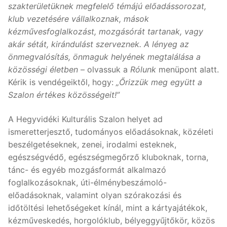
szakterületüknek megfelelő témájú előadássorozat,
klub vezetésére vállalkoznak, mások
kézművesfoglalkozást, mozgásórát tartanak, vagy
akár sétát, kirándulást szerveznek. A lényeg az
önmegvalósítás, önmaguk helyének megtalálása a
közösségi életben
– olvassuk a
Rólunk
menüpont alatt.
Kérik is vendégeiktől, hogy:
„Őrizzük meg együtt a
Szalon értékes közösségeit!”
A Hegyvidéki Kulturális Szalon helyet ad
ismeretterjesztő, tudományos előadásoknak, közéleti
beszélgetéseknek, zenei, irodalmi esteknek,
egészségvédő, egészségmegőrző kluboknak, torna,
tánc- és egyéb mozgásformát alkalmazó
foglalkozásoknak, úti-élménybeszámoló-
előadásoknak, valamint olyan szórakozási és
időtöltési lehetőségeket kínál, mint a kártyajátékok,
kézműveskedés, horgolóklub, bélyeggyűjtőkör, közös