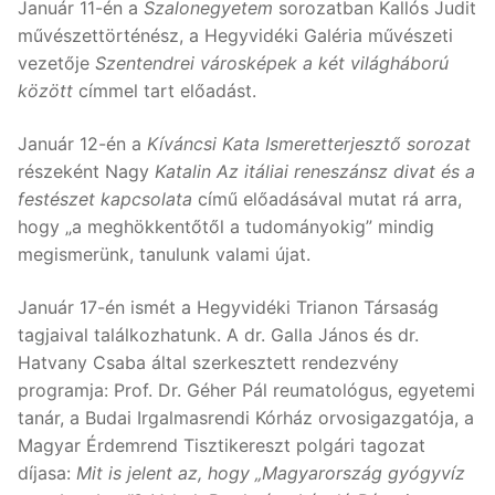
Január 11-én a
Szalonegyetem
sorozatban Kallós Judit
művészettörténész, a Hegyvidéki Galéria művészeti
vezetője
Szentendrei városképek a két világháború
között
címmel tart előadást.
Január 12-én a
Kíváncsi Kata Ismeretterjesztő sorozat
részeként Nagy
Katalin Az itáliai reneszánsz divat és a
festészet kapcsolata
című előadásával mutat rá arra,
hogy „a meghökkentőtől a tudományokig” mindig
megismerünk, tanulunk valami újat.
Január 17-én ismét a Hegyvidéki Trianon Társaság
tagjaival találkozhatunk. A dr. Galla János és dr.
Hatvany Csaba által szerkesztett rendezvény
programja: Prof. Dr. Géher Pál reumatológus, egyetemi
tanár, a Budai Irgalmasrendi Kórház orvosigazgatója, a
Magyar Érdemrend Tisztikereszt polgári tagozat
díjasa:
Mit is jelent az, hogy „Magyarország gyógyvíz