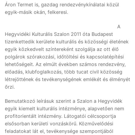
Áron Termet is, gazdag rendezvénykínálatai közül
egyik-másik okán, felkeresi.
A
Hegyvidéki Kulturális Szalon 2011 óta Budapest
tizenkettedik kerülete kulturális és közösségi életének
egyik közkedvelt színtereként szolgálja az ott élő
polgárok szórakozási, időtöltési és kapcsolatépítési
lehetőségeit. Az elmúlt években számos rendezvény,
előadás, klubfoglalkozás, több tucat civil közösség
létrejöttének és tevékenységének emlékét és élményét
őrzi.
Bemutatkozó leírásuk szerint a Szalon a Hegyvidék
egyik kiemelt kulturális intézménye, alapvetően nem
profitorientált intézmény. Látogatói célcsoportja
elsősorban kerületi vonzáskörű. Közművelődési
feladatokat lát el, tevékenysége szempontjából