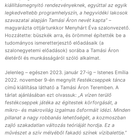
kiállításmegnyitó rendezvényeknek, egyúttal az egyik
legkedveltebb programhelyszín, a hegyvidéki lakosok
szavazatai alapján Tamási Áron nevét kapta”
–
magyarázta ottjártunkkor Menyhárt Éva szalonvezető.
Hozzátette: büszkék arra, és örömmel építették be a
tudományos ismeretterjesztő előadásaik (a
szalonegyetemi előadások) sorába a Tamási Áron
életéről és munkásságáról szóló alkalmat.
Jelenleg – egészen 2023. január 27-ig – Istenes Emília
2022. november 9-én megnyílt
Festékcseppek tánca
című kiállítása látható a Tamási Áron Teremben. A
tárlat ajánlásában ezt olvassuk:
„A vízen terülő
festékcseppek játéka az égitestek körforgását, a
mikro- és makrovilág izgalmas ősformáit idézi. Minden
pillanat a nagy robbanás lehetőségét, a kozmoszban
zajló szakadatlan változás teóriáját hordja. Ez a
művészet a szív mélyéből fakadó színek vízibalettje.”