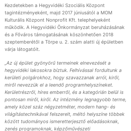
Kezdetekben a Hegyvidéki Szociális Központ
tagintézményeként, majd 2017 júniusától a MOM
Kulturális Központ Nonprofit Kft. telephelyeként
működik. A Hegyvidéki Önkormányzat beruházásának
és a Főváros támogatásának köszönhetően 2018
szeptemberétől a Törpe u. 2. szám alatti új épületben
várja látogatóit.
„Az új épület gyönyörű termeinek elnevezését a
hegyvidéki lakosokra bíztuk. Felhívással fordultunk a
kerületi polgárokhoz, hogy szavazzanak arról, kiről,
miről nevezzük el a leendő programhelyszíneket.
Kerületrészről, híres emberről, és a kategórián belül is
pontosan miről, kiről.
Az intézmény legnagyobb terme,
amely közel száz négyzetméter, modern hang- és
világítástechnikával felszerelt, méltó helyszíne többek
között tudományos ismeretterjesztő előadásoknak,
zenés programoknak, képzőművészeti