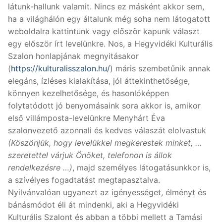
látunk-hallunk valamit. Nincs ez másként akkor sem,
ha a világhálón egy általunk még soha nem látogatott
weboldalra kattintunk vagy először kapunk választ
egy először írt levelünkre. Nos, a Hegyvidéki Kulturális
Szalon honlapjának megnyitásakor
(
https://kulturalisszalon.hu/
) máris szembetűnik annak
elegáns, ízléses kialakítása, jól áttekinthetősége,
könnyen kezelhetősége, és hasonlóképpen
folytatódott jó benyomásaink sora akkor is, amikor
első villámposta-levelünkre Menyhárt Éva
szalonvezető azonnali és kedves válaszát elolvastuk
(Köszönjük, hogy levelükkel megkerestek minket, …
szeretettel várjuk Önöket, telefonon is állok
rendelkezésre …)
, majd személyes látogatásunkkor is,
a szívélyes fogadtatást megtapasztalva.
Nyilvánvalóan ugyanezt az igényességet, élményt és
bánásmódot éli át mindenki, aki a Hegyvidéki
Kulturális Szalont és abban a többi mellett a Tamási