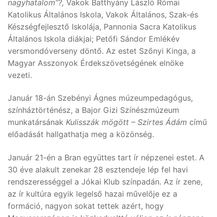
nagyhatalom”?,
Vakok Batthyány László Római
Katolikus Általános Iskola, Vakok Általános, Szak-és
Készségfejlesztő Iskolája, Pannonia Sacra Katolikus
Általános Iskola diákjai; Petőfi Sándor Emlékév
versmondóverseny döntő. Az estet Szőnyi Kinga, a
Magyar Asszonyok Érdekszövetségének elnöke
vezeti.
Január 18-án Szebényi Ágnes múzeumpedagógus,
színháztörténész, a Bajor Gizi Színészmúzeum
munkatársának
Kulisszák mögött – Szirtes Ádám
című
előadását hallgathatja meg a közönség.
Január 21-én a Bran együttes tart ír népzenei estet. A
30 éve alakult zenekar 28 esztendeje lép fel havi
rendszerességgel a Jókai Klub színpadán. Az ír zene,
az ír kultúra egyik legelső hazai művelője ez a
formáció, nagyon sokat tettek azért, hogy