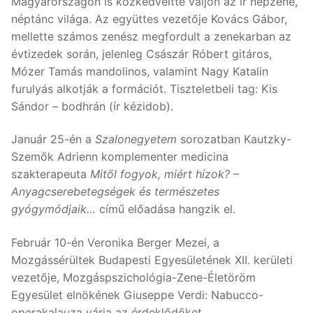
Magyarországon is közkedveltté váljon az ír népzene,
néptánc világa. Az együttes vezetője Kovács Gábor,
mellette számos zenész megfordult a zenekarban az
évtizedek során, jelenleg Császár Róbert gitáros,
Mózer Tamás mandolinos, valamint Nagy Katalin
furulyás alkotják a formációt. Tiszteletbeli tag: Kis
Sándor – bodhrán (ír kézidob).
Január 25-én a
Szalonegyetem
sorozatban Kautzky-
Szemők Adrienn komplementer medicina
szakterapeuta
Mitől fogyok, miért hízok? –
Anyagcserebetegségek és természetes
gyógymódjaik…
című előadása hangzik el.
Február 10-én Veronika Berger Mezei, a
Mozgássérültek Budapesti Egyesületének XII. kerületi
vezetője, Mozgáspszichológia-Zene-Életöröm
Egyesület elnökének Giuseppe Verdi: Nabucco-
operakalauza várja az érdeklődőket.