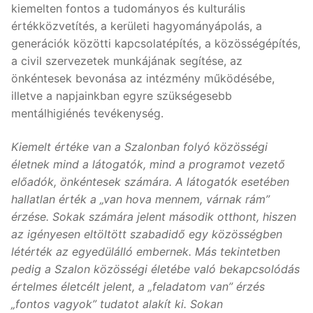
kiemelten fontos a tudományos és kulturális
értékközvetítés, a kerületi hagyományápolás, a
generációk közötti kapcsolatépítés, a közösségépítés,
a civil szervezetek munkájának segítése, az
önkéntesek bevonása az intézmény működésébe,
illetve a napjainkban egyre szükségesebb
mentálhigiénés tevékenység.
Kiemelt értéke van a Szalonban folyó közösségi
életnek mind a látogatók, mind a programot vezető
előadók, önkéntesek számára. A látogatók esetében
hallatlan érték a „van hova mennem, várnak rám”
érzése. Sokak számára jelent második otthont, hiszen
az igényesen eltöltött szabadidő egy közösségben
létérték az egyedülálló embernek. Más tekintetben
pedig a Szalon közösségi életébe való bekapcsolódás
értelmes életcélt jelent, a „feladatom van” érzés
„fontos vagyok” tudatot alakít ki. Sokan