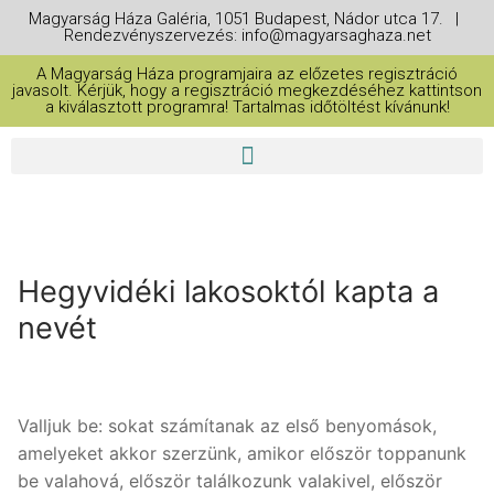
Magyarság Háza Galéria, 1051 Budapest, Nádor utca 17. |
Rendezvényszervezés: info@magyarsaghaza.net
A Magyarság Háza programjaira az előzetes regisztráció
javasolt. Kérjük, hogy a regisztráció megkezdéséhez kattintson
a kiválasztott programra! Tartalmas időtöltést kívánunk!
Hegyvidéki lakosoktól kapta a
nevét
Valljuk be: sokat számítanak az első benyomások,
amelyeket akkor szerzünk, amikor először toppanunk
be valahová, először találkozunk valakivel, először