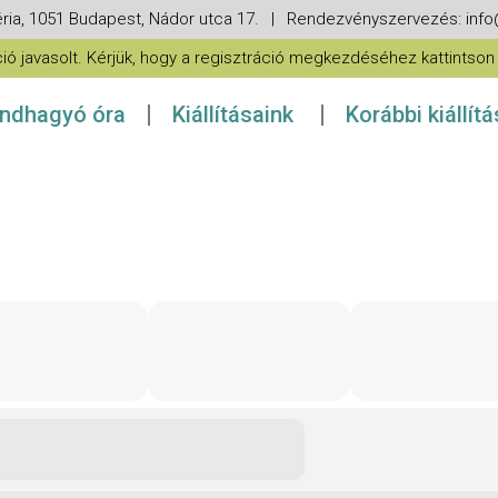
ria, 1051 Budapest, Nádor utca 17. | Rendezvényszervezés: in
 javasolt. Kérjük, hogy a regisztráció megkezdéséhez kattintson a
ndhagyó óra
Kiállításaink
Korábbi kiállít