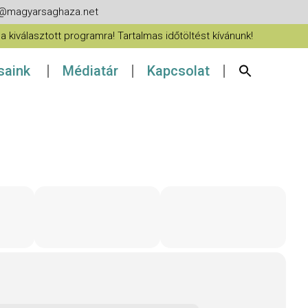
fo@magyarsaghaza.net
 kiválasztott programra! Tartalmas időtöltést kívánunk!
ásaink
Médiatár
Kapcsolat