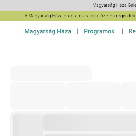
Magyarság Háza Galé
A Magyarság Háza programjaira az előzetes regisztráció
Magyarság Háza
Programok
Re