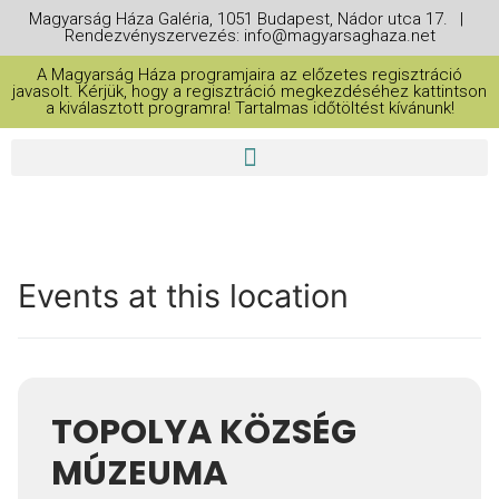
Magyarság Háza Galéria, 1051 Budapest, Nádor utca 17. |
Rendezvényszervezés: info@magyarsaghaza.net
A Magyarság Háza programjaira az előzetes regisztráció
javasolt. Kérjük, hogy a regisztráció megkezdéséhez kattintson
a kiválasztott programra! Tartalmas időtöltést kívánunk!
Events at this location
TOPOLYA KÖZSÉG
MÚZEUMA