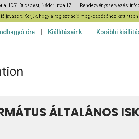
ria, 1051 Budapest, Nádor utca 17. | Rendezvényszervezés: in
 javasolt. Kérjük, hogy a regisztráció megkezdéséhez kattintson a
ndhagyó óra
Kiállításaink
Korábbi kiállít
ation
RMÁTUS ÁLTALÁNOS IS