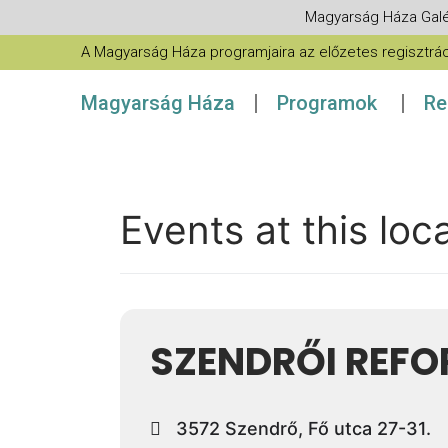
Magyarság Háza Galé
A Magyarság Háza programjaira az előzetes regisztráció
Magyarság Háza
Programok
Re
Events at this loc
SZENDRŐI REFO
3572 Szendrő, Fő utca 27-31.