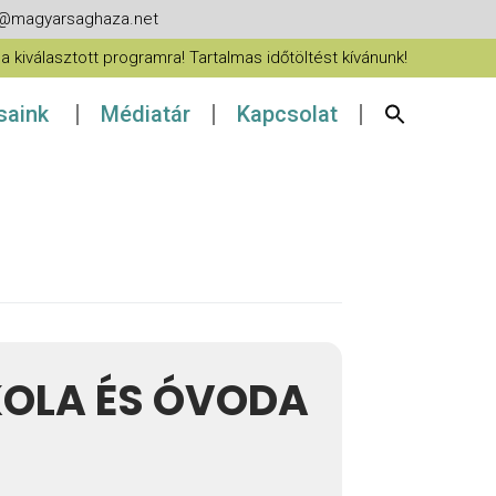
fo@magyarsaghaza.net
 kiválasztott programra! Tartalmas időtöltést kívánunk!
ásaink
Médiatár
Kapcsolat
KOLA ÉS ÓVODA