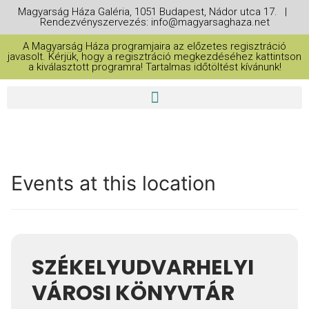
Magyarság Háza Galéria, 1051 Budapest, Nádor utca 17. |
Rendezvényszervezés: info@magyarsaghaza.net
A Magyarság Háza programjaira az előzetes regisztráció
javasolt. Kérjük, hogy a regisztráció megkezdéséhez kattintson
a kiválasztott programra! Tartalmas időtöltést kívánunk!
Events at this location
SZÉKELYUDVARHELYI
VÁROSI KÖNYVTÁR