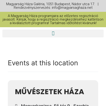
Magyarság Háza Galéria, 1051 Budapest, Nádor utca 17. |
Rendezvényszervezés: info@magyarsaghaza.net
A Magyarság Háza programjaira az előzetes regisztráció
javasolt. Kérjük, hogy a regisztráció megkezdéséhez kattintson
a kiválasztott programra! Tartalmas időtöltést kívánunk!
Events at this location
MŰVÉSZETEK HÁZA
Magyarkanizsa, Fő tér 9., Szerbia