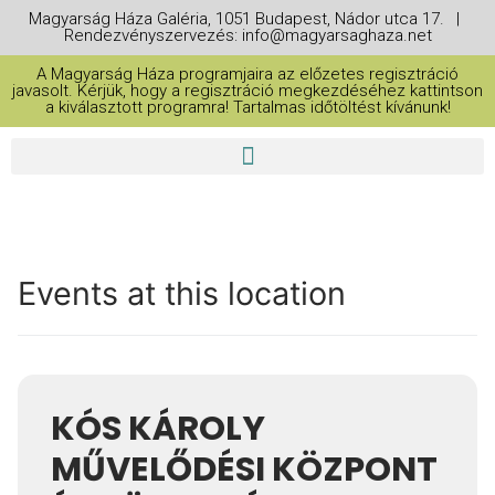
Magyarság Háza Galéria, 1051 Budapest, Nádor utca 17. |
Rendezvényszervezés: info@magyarsaghaza.net
A Magyarság Háza programjaira az előzetes regisztráció
javasolt. Kérjük, hogy a regisztráció megkezdéséhez kattintson
a kiválasztott programra! Tartalmas időtöltést kívánunk!
Events at this location
KÓS KÁROLY
MŰVELŐDÉSI KÖZPONT