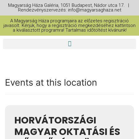
Magyarság Háza Galéria, 1051 Budapest, Nádor utca 17. |
Rendezvényszervezés: info@magyarsaghaza.net
A Magyarság Háza programjaira az előzetes regisztráció
javasolt. Kérjük, hogy a regisztráció megkezdéséhez kattintson
a kiválasztott programra! Tartalmas időtöltést kívánunk!
Events at this location
HORVÁTORSZÁGI
MAGYAR OKTATÁSI ÉS