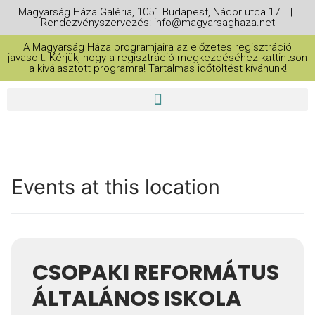
Magyarság Háza Galéria, 1051 Budapest, Nádor utca 17. |
Rendezvényszervezés: info@magyarsaghaza.net
A Magyarság Háza programjaira az előzetes regisztráció
javasolt. Kérjük, hogy a regisztráció megkezdéséhez kattintson
a kiválasztott programra! Tartalmas időtöltést kívánunk!
Events at this location
CSOPAKI REFORMÁTUS
ÁLTALÁNOS ISKOLA