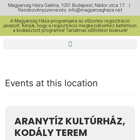
Magyarság Háza Galéria, 1051 Budapest, Nádor utca 17. |
Rendezvényszervezés: info@magyarsaghaza.net
A Magyarság Háza programjaira az előzetes regisztráció
javasolt. Kérjük, hogy a regisztráció megkezdéséhez kattintson
a kiválasztott programra! Tartalmas időtöltést kívánunk!
Events at this location
ARANYTÍZ KULTÚRHÁZ,
KODÁLY TEREM