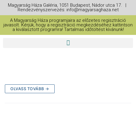
Magyarság Háza Galéria, 1051 Budapest, Nádor utca 17. |
Rendezvényszervezés: info@magyarsaghaza.net
A Magyarság Háza programjaira az előzetes regisztráció
javasolt. Kérjük, hogy a regisztráció megkezdéséhez kattintson
a kiválasztott programra! Tartalmas időtöltést kívánunk!
OLVASS TOVÁBB →