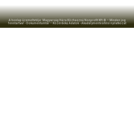
A honlap üzemeltetője: Magyarság Háza Közhasznú Nonprofit Kft.© – Minden jog
fenntartva! -
Dokumentumtár – Közérdekű Adatok
-
Akadálymentesítési nyilatkozat