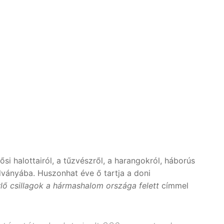
ősi halottairól, a tűzvészről, a harangokról, háborús
ványába. Huszonhat éve ő tartja a doni
lő csillagok a hármashalom országa felett
címmel