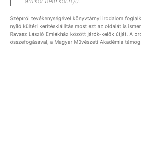
amikor nem könnyű.
Szépírói tevékenységével könyvtárnyi irodalom foglal
nyíló kültéri kerítéskiállítás most ezt az oldalát is is
Ravasz László Emlékház között járók-kelők útját. A pr
összefogásával, a Magyar Művészeti Akadémia támoga