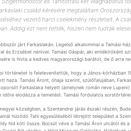
 Szigetmonostor és Tahitótfalu két világháborús tö
y farkaslaki család kérésére megtaláltam Oroszors
leséséhez vezető harci cselekmény részleteit. A csa
an. Addig ezt nem tették, hiszen nem tudtak eleset
többször járt Farkaslakán. Legelső alkalommal a Tamási-ház
l és Erzsébet nénivel. Tamási Gáspár, aki emlékíróként szin
ére is hívta a kedves magyarországi barátot, de ő arra nem
pi történetet is felelevenítettük, hogy a János-kórházban 
ott haza. Tamási Áront, óhaja szerint, szülőfalujában, Far
a koporsót Farkaslaka helyett (amelynek román neve Lupen
 időre elodázza a temetést. Tamási fordulatos sorstörténe
megyei községben, a Szentendrei járás északi részén, Buda
ainál húzódó Tahi egyesüléséből létrejött települést a Szen
ldy híd köti össze. Búcsút véve a Tamási Áron utcától és a v
a Gyulai Pál utcába, a Hitel Múzeum-Galériába. Hallottunk u