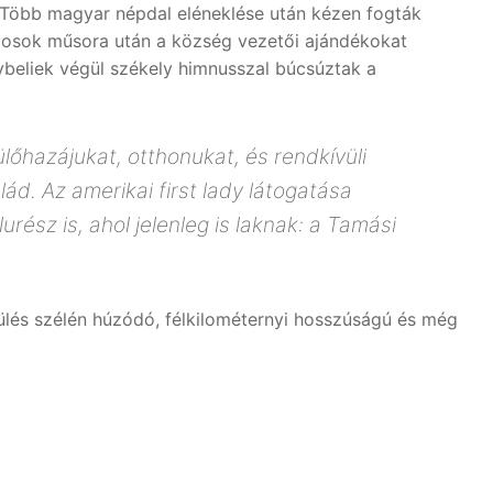
ki. Több magyar népdal eléneklése után kézen fogták
áncosok műsora után a község vezetői ajándékokat
ybeliek végül székely himnusszal búcsúztak a
lőhazájukat, otthonukat, és rendkívüli
ád. Az amerikai first lady látogatása
urész is, ahol jelenleg is laknak: a Tamási
epülés szélén húzódó, félkilométernyi hosszúságú és még