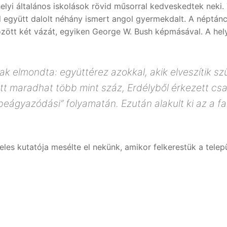
a helyi általános iskolások rövid műsorral kedveskedtek ne
sal együtt dalolt néhány ismert angol gyermekdalt. A népt
özött két vázát, egyiken George W. Bush képmásával. A hel
k elmondta: együttérez azokkal, akik elveszítik szü
tt maradhat több mint száz, Erdélyből érkezett csal
beágyazódási” folyamatán. Ezután alakult ki az a fal
 jeles kutatója mesélte el nekünk, amikor felkerestük a tel