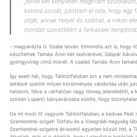
„Mivel két könyvben megírtam szülőfalum,
katona sorsát, jutottam el oda, hogy eg
sírját, annak helyét és számát, a rokon e
mondat szerettéért a farkaslaki templomb
– magyarázta G. Szalai István. Elmondta azt is, hogy 
készítettek Tamási Áron két testvérével, Gáspár bácsiva
gyöngyvirág
című művét. A család Tamási Áron temetés
Így esett hát, hogy Tahitótfaluban azt a nem mindenna
leírások szerint milyen körülményes vándorlás után jut
hatalom, félve a várhatóan nagy tömeg jelenlététől, 
szintén Lupeni) bányavárosba küldte, hogy bizonytalan
De mi most itt vagyunk Tahitótfaluban, e kedves Pest 
Szentendrei-szigeti Tótfalu és a Visegrádi-hegység láb
Szentendrei-szigetre átvezető egyetlen közúti híd, a Ti
átkelünk, már el is döntjük, hogy Leányfalun betérünk 