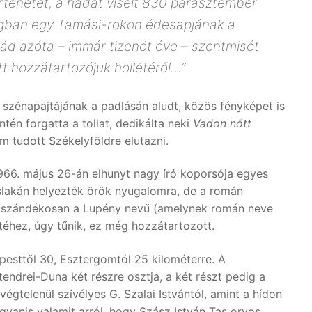
rténetét, a hadat viselt 830 parasztember
zágban egy Tamási-rokon édesapjának a
lád azóta – immár tizenöt éve – szentmisét
t hozzátartozójuk hollétéről…”
 szénapajtájának a padlásán aludt, közös fényképet is
tén forgatta a tollat, dedikálta neki
Vadon nőtt
 tudott Székelyföldre elutazni.
1966. május 26-án elhunyt nagy író koporsója egyes
kaslakán helyezték örök nyugalomra, de a román
i) szándékosan a Lupény nevű (amelynek román neve
téhez, úgy tűnik, ez még hozzátartozott.
pesttől 30, Esztergomtól 25 kilométerre. A
tendrei-Duna két részre osztja, a két részt pedig a
égtelenül szívélyes G. Szalai Istvántól, amint a hídon
gyanis valamit arról, hogy Szász István Tas orvos,