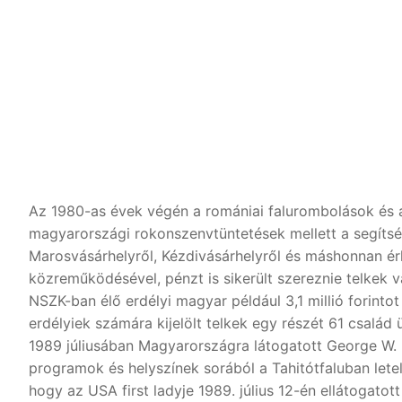
Az 1980-as évek végén a romániai falurombolások és a
magyarországi rokonszenvtüntetések mellett a segítsé
Marosvásárhelyről, Kézdivásárhelyről és máshonnan ér
közreműködésével, pénzt is sikerült szereznie telkek 
NSZK-ban élő erdélyi magyar például 3,1 millió forint
erdélyiek számára kijelölt telkek egy részét 61 csalá
1989 júliusában Magyarországra látogatott George W. B
programok és helyszínek sorából a Tahitótfaluban letel
hogy az USA first ladyje 1989. július 12-én ellátogatot