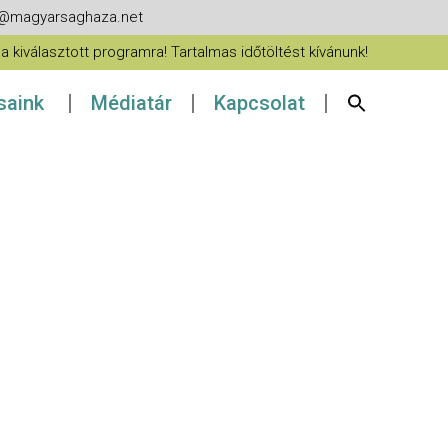
fo@magyarsaghaza.net
 kiválasztott programra! Tartalmas időtöltést kívánunk!
ásaink
Médiatár
Kapcsolat