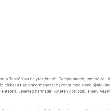
atja Tahitótfalu helytörténetét. Templomairól, temetőiről, h
áz cikket írt az önkormányzat havonta megjelenő újságkiad
lentetett. Jelenleg harmadik kötetén dolgozik, amely
Vezér