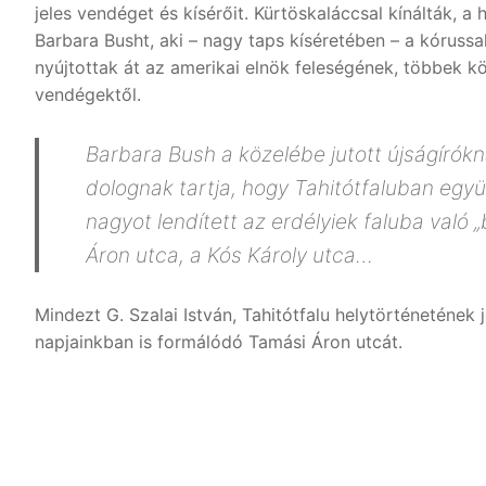
jeles vendéget és kísérőit. Kürtöskaláccsal kínálták, 
Barbara Busht, aki – nagy taps kíséretében – a kórus
nyújtottak át az amerikai elnök feleségének, többek k
vendégektől.
Barbara Bush a közelébe jutott újságírókna
dolognak tartja, hogy Tahitótfaluban együ
nagyot lendített az erdélyiek faluba való „
Áron utca, a Kós Károly utca…
Mindezt G. Szalai István, Tahitótfalu helytörténetének
napjainkban is formálódó Tamási Áron utcát.