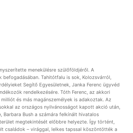
yszerítette menekülésre szülőföldjéről. A
befogadásában. Tahitótfalu is sok, Kolozsvárról,
rdélyieket Segítő Egyesületnek, Janka Ferenc ügyvéd
ándékozók rendelkezésére. Tóth Ferenc, az akkori
5 milliót és más magánszemélyek is adakoztak. Az
 sokkal az országos nyilvánosságot kapott akció után,
 Barbara Bush a számára felkínált hivatalos
erület megtekintését előbbre helyezte. Így történt,
ült családok – virággal, lelkes tapssal köszöntötték a