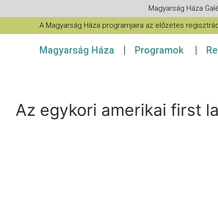
Magyarság Háza Galé
A Magyarság Háza programjaira az előzetes regisztráció
Magyarság Háza
Programok
Re
Az egykori amerikai first