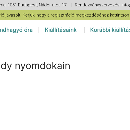
ria, 1051 Budapest, Nádor utca 17. | Rendezvényszervezés: in
 javasolt. Kérjük, hogy a regisztráció megkezdéséhez kattintson a
ndhagyó óra
Kiállításaink
Korábbi kiállít
 lady nyomdokain