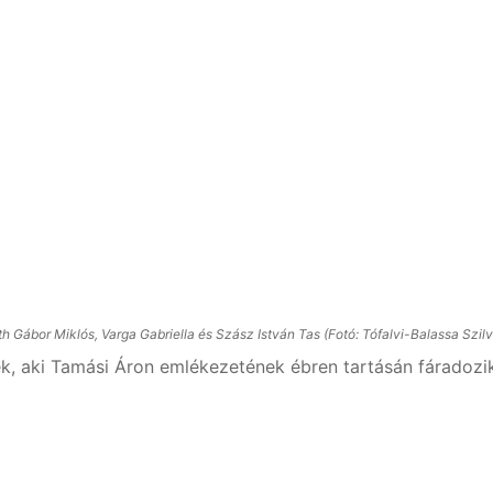
th Gábor Miklós, Varga Gabriella és Szász István Tas (Fotó: Tófalvi-Balassa Szilv
k, aki Tamási Áron emlékezetének ébren tartásán fáradozi