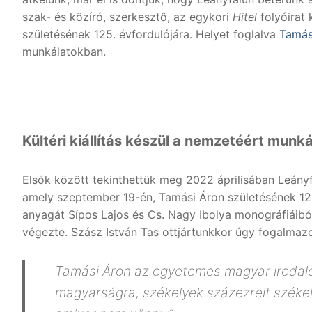
szak- és közíró, szerkesztő, az egykori
Hitel
folyóirat 
születésének 125. évfordulójára. Helyet foglalva
Tamás
munkálatokban.
Kültéri kiállítás készül a nemzetéért munk
Elsők között tekinthettük meg 2022 áprilisában Leányfa
amely szeptember 19-én, Tamási Áron születésének 125.
anyagát Sípos Lajos és Cs. Nagy Ibolya monográfiáiból
végezte. Szász István Tas ottjártunkkor úgy fogalmazo
Tamási Áron az egyetemes magyar irodalom
magyarságra, székelyek százezreit székely