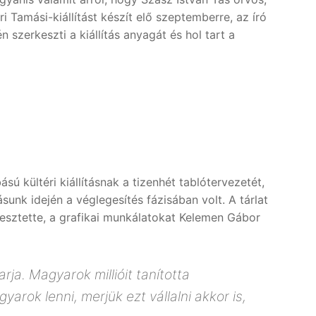
i Tamási-kiállítást készít elő szeptemberre, az író
 szerkeszti a kiállítás anyagát és hol tart a
ú kültéri kiállításnak a tizenhét tablótervezetét,
nk idején a véglegesítés fázisában volt. A tárlat
kesztette, a grafikai munkálatokat Kelemen Gábor
a. Magyarok millióit tanította
rok lenni, merjük ezt vállalni akkor is,