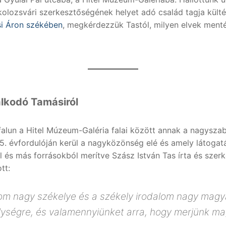
kolozsvári szerkesztőségének helyet adó család tagja kültér
i Áron székében
, megkérdezzük Tastól, milyen elvek mentén
álkodó Tamásiról
lun a Hitel Múzeum-Galéria falai között annak a nagyszabás
 évfordulóján kerül a nagyközönség elé és amely látogatásu
 és más forrásokból merítve Szász István Tas írta és szer
tt:
 nagy székelye és a székely irodalom nagy magyarj
ségre, és valamennyiünket arra, hogy merjünk magya