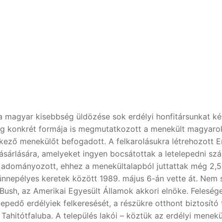
 magyar kisebbség üldözése sok erdélyi honfitársunkat kén
g konkrét formája is megmutatkozott a menekült magyarok 
kező menekülőt befogadott. A felkarolásukra létrehozott E
vásárlására, amelyeket ingyen bocsátottak a letelepedni sz
ot adományozott, ehhez a menekültalapból juttattak még 2,
d ünnepélyes keretek között 1989. május 6-án vette át. Nem
ush, az Amerikai Egyesült Államok akkori elnöke. Felesége,
epedő erdélyiek felkeresését, a részükre otthont biztosító t
t Tahitótfaluba. A település lakói – köztük az erdélyi menek