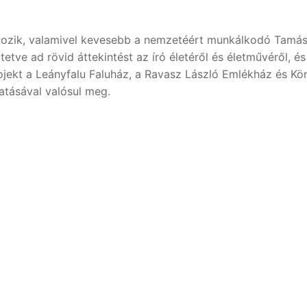
kozik, valamivel kevesebb a nemzetéért munkálkodó Tamásiv
mertetve ad rövid áttekintést az író életéről és életművéről,
ojekt a Leányfalu Faluház, a Ravasz László Emlékház és Kön
tásával valósul meg.