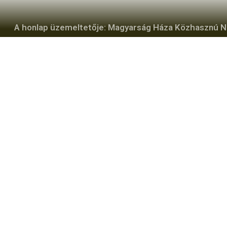
A honlap üzemeltetője: Magyarság Háza Közhasznú Non