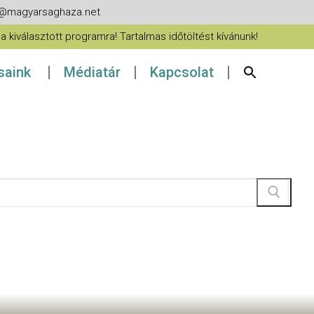
fo@magyarsaghaza.net
 kiválasztott programra! Tartalmas időtöltést kívánunk!
ásaink
Médiatár
Kapcsolat