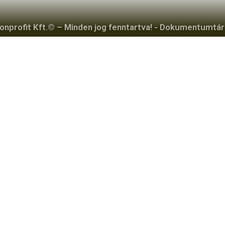
profit Kft.© – Minden jog fenntartva! -
Dokumentumtár 