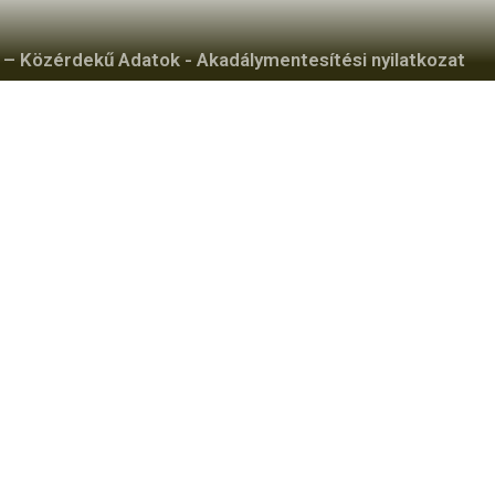
– Közérdekű Adatok
-
Akadálymentesítési nyilatkozat