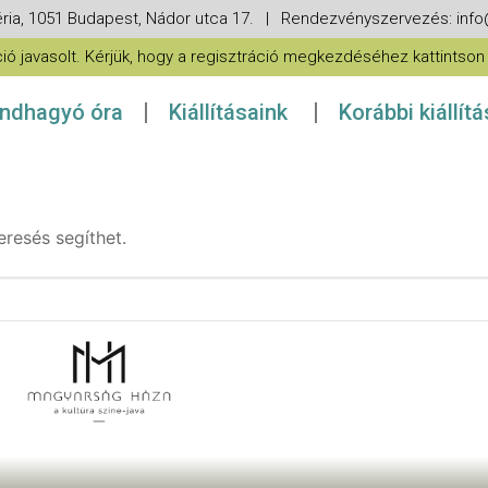
ria, 1051 Budapest, Nádor utca 17. | Rendezvényszervezés: in
 javasolt. Kérjük, hogy a regisztráció megkezdéséhez kattintson a
ndhagyó óra
Kiállításaink
Korábbi kiállít
eresés segíthet.