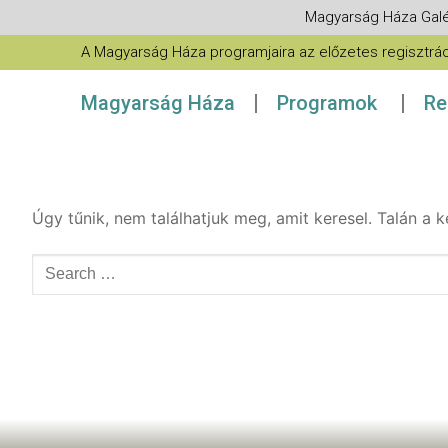
Magyarság Háza Galé
A Magyarság Háza programjaira az előzetes regisztráció
Magyarság Háza
Programok
Re
Úgy tűnik, nem találhatjuk meg, amit keresel. Talán a k