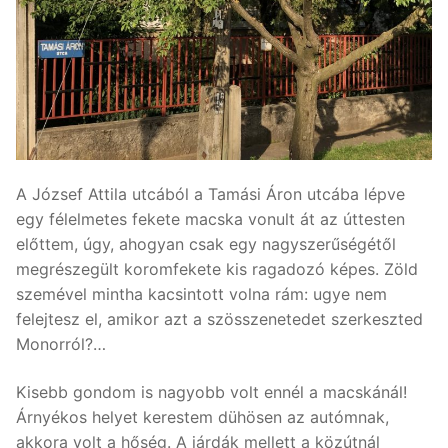
A József Attila utcából a Tamási Áron utcába lépve
egy félelmetes fekete macska vonult át az úttesten
előttem, úgy, ahogyan csak egy nagyszerűségétől
megrészegült koromfekete kis ragadozó képes. Zöld
szemével mintha kacsintott volna rám: ugye nem
felejtesz el, amikor azt a szösszenetedet szerkeszted
Monorról?…
Kisebb gondom is nagyobb volt ennél a macskánál!
Árnyékos helyet kerestem dühösen az autómnak,
akkora volt a hőség. A járdák mellett a közútnál