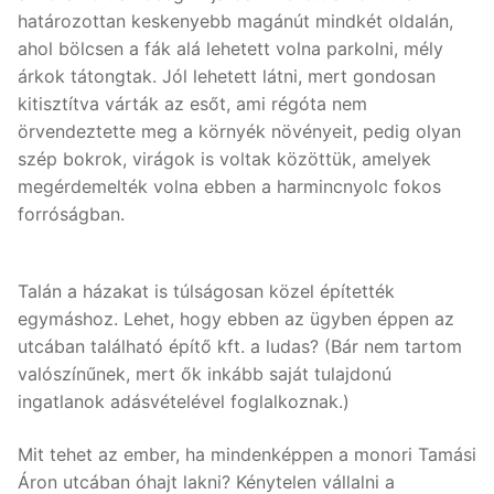
határozottan keskenyebb magánút mindkét oldalán,
ahol bölcsen a fák alá lehetett volna parkolni, mély
árkok tátongtak. Jól lehetett látni, mert gondosan
kitisztítva várták az esőt, ami régóta nem
örvendeztette meg a környék növényeit, pedig olyan
szép bokrok, virágok is voltak közöttük, amelyek
megérdemelték volna ebben a harmincnyolc fokos
forróságban.
Talán a házakat is túlságosan közel építették
egymáshoz. Lehet, hogy ebben az ügyben éppen az
utcában található építő kft. a ludas? (Bár nem tartom
valószínűnek, mert ők inkább saját tulajdonú
ingatlanok adásvételével foglalkoznak.)
Mit tehet az ember, ha mindenképpen a monori Tamási
Áron utcában óhajt lakni? Kénytelen vállalni a