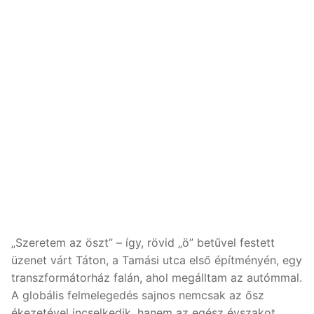
„Szeretem az öszt” – így, rövid „ö” betűvel festett
üzenet várt Táton, a Tamási utca első építményén, egy
transzformátorház falán, ahol megálltam az autómmal.
A globális felmelegedés sajnos nemcsak az ősz
ékezetével incselkedik, hanem az egész évszakot