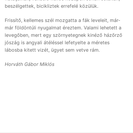
beszélgettek, bicikliztek errefelé közülük.
Frissítő, kellemes szél mozgatta a fák leveleit, már-
már földöntúli nyugalmat éreztem. Valami lehetett a
levegőben, mert egy szörnyetegnek kinéző házőrző
jószág is angyali átéléssel lefetyelte a méretes
lábosba kitett vizét, ügyet sem vetve rám.
Horváth Gábor Miklós