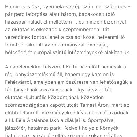
Ha nincs is ősz, gyermekek szép számmal születnek –
pár perc leforgása alatt három, babakocsit toló
házaspár haladt el mellettem –, és minden bizonnyal
az oktatás is elkezdődik szeptemberben. Tát
vezetőinek fontos lehet a család: közel hetvenmillió
forintból sikerült az önkormányzat óvodáját,
bölcsődéjét európai szintű intézményekké alakítaniuk.
A napelemekkel felszerelt Kultúrház előtt nemcsak a
régi bányászemlékmű áll, hanem egy kamion is
Fehérvárról, amelyben emlőszűrésre van lehetőségük a
táti lányoknak-asszonyoknak. Úgy látszik, Tát
oktatási-kulturális központjának közvetlen
szomszédságában kapott utcát Tamási Áron, mert az
előbb felsorolt intézményeken kívül itt pallérozódnak
a III. Béla Általános Iskola diákjai is. Sportpálya,
játszótér, hatalmas park. Kedvelt helye a környék
fiataljainak, vakáció kellős közepén sokan sétáltak,