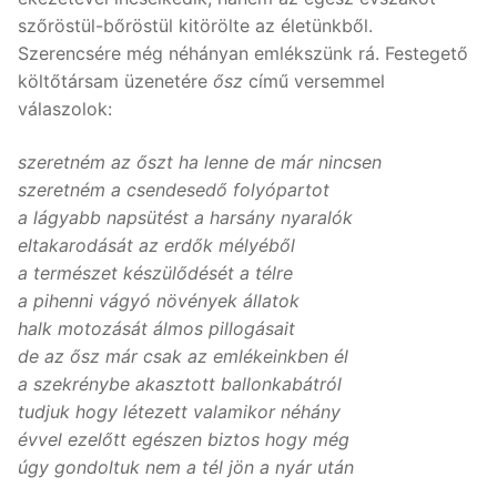
szőröstül-bőröstül kitörölte az életünkből.
Szerencsére még néhányan emlékszünk rá. Festegető
költőtársam üzenetére
ősz
című versemmel
válaszolok:
szeretném az őszt ha lenne de már nincsen
szeretném a csendesedő folyópartot
a lágyabb napsütést a harsány nyaralók
eltakarodását az erdők mélyéből
a természet készülődését a télre
a pihenni vágyó növények állatok
halk motozását álmos pillogásait
de az ősz már csak az emlékeinkben él
a szekrénybe akasztott ballonkabátról
tudjuk hogy létezett valamikor néhány
évvel ezelőtt egészen biztos hogy még
úgy gondoltuk nem a tél jön a nyár után