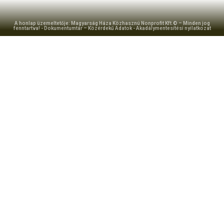
A honlap üzemeltetője: Magyarság Háza Közhasznú Nonprofit Kft.© – Minden jog
fenntartva! -
Dokumentumtár – Közérdekű Adatok
-
Akadálymentesítési nyilatkozat