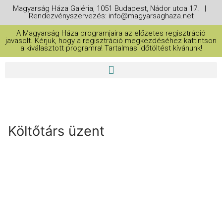
Magyarság Háza Galéria, 1051 Budapest, Nádor utca 17. |
Rendezvényszervezés: info@magyarsaghaza.net
A Magyarság Háza programjaira az előzetes regisztráció
javasolt. Kérjük, hogy a regisztráció megkezdéséhez kattintson
a kiválasztott programra! Tartalmas időtöltést kívánunk!
Költőtárs üzent