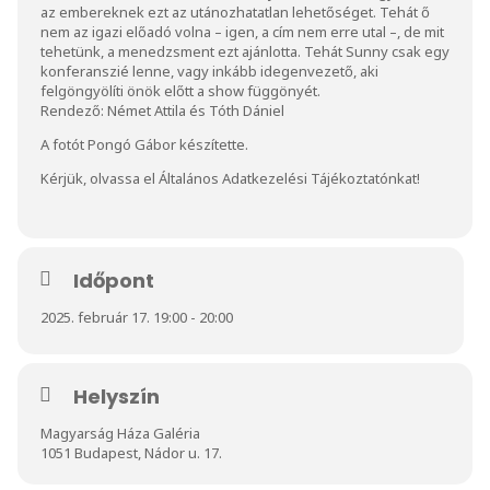
az embereknek ezt az utánozhatatlan lehetőséget. Tehát ő
nem az igazi előadó volna – igen, a cím nem erre utal –, de mit
tehetünk, a menedzsment ezt ajánlotta. Tehát Sunny csak egy
konferanszié lenne, vagy inkább idegenvezető, aki
felgöngyölíti önök előtt a show függönyét.
Rendező: Német Attila és Tóth Dániel
A fotót Pongó Gábor készítette.
Kérjük, olvassa el
Általános Adatkezelési Tájékoztatónkat
!
Időpont
2025. február 17. 19:00 - 20:00
Helyszín
Magyarság Háza Galéria
1051 Budapest, Nádor u. 17.