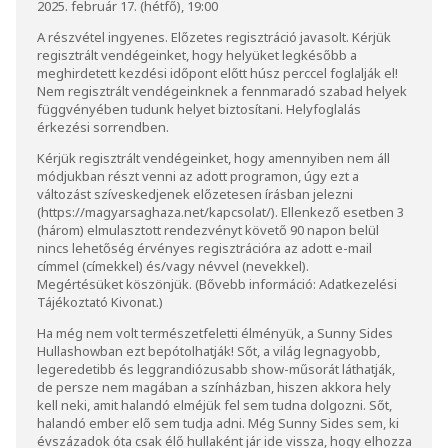
2025. február 17. (hétfő), 19:00
A részvétel ingyenes. Előzetes regisztráció javasolt. Kérjük
regisztrált vendégeinket, hogy helyüket legkésőbb a
meghirdetett kezdési időpont előtt húsz perccel foglalják el!
Nem regisztrált vendégeinknek a fennmaradó szabad helyek
függvényében tudunk helyet biztosítani. Helyfoglalás
érkezési sorrendben.
Kérjük regisztrált vendégeinket, hogy amennyiben nem áll
módjukban részt venni az adott programon, úgy ezt a
változást szíveskedjenek előzetesen írásban jelezni
(
https://magyarsaghaza.net/kapcsolat/
). Ellenkező esetben 3
(három) elmulasztott rendezvényt követő 90 napon belül
nincs lehetőség érvényes regisztrációra az adott e-mail
címmel (címekkel) és/vagy névvel (nevekkel).
Megértésüket köszönjük. (Bővebb információ:
Adatkezelési
Tájékoztató Kivonat
.)
Ha még nem volt természetfeletti élményük, a Sunny Sides
Hullashowban ezt bepótolhatják! Sőt, a világ legnagyobb,
legeredetibb és leggrandiózusabb show-műsorát láthatják,
de persze nem magában a színházban, hiszen akkora hely
kell neki, amit halandó elméjük fel sem tudna dolgozni. Sőt,
halandó ember elő sem tudja adni. Még Sunny Sides sem, ki
évszázadok óta csak élő hullaként jár ide vissza, hogy elhozza