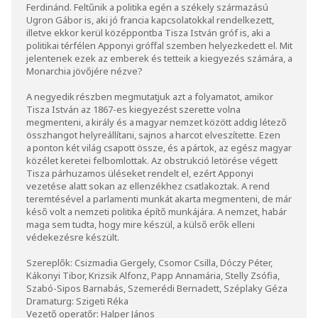
Ferdinánd. Feltűnik a politika egén a székely származású
Ugron Gábor is, aki jó francia kapcsolatokkal rendelkezett,
illetve ekkor kerül középpontba Tisza István gróf is, aki a
politikai térfélen Apponyi gróffal szemben helyezkedett el. Mit
jelentenek ezek az emberek és tetteik a kiegyezés számára, a
Monarchia jövőjére nézve?
A negyedik részben megmutatjuk azt a folyamatot, amikor
Tisza István az 1867-es kiegyezést szerette volna
megmenteni, a király és a magyar nemzet között addig létező
összhangot helyreállítani, sajnos a harcot elveszítette. Ezen
a ponton két világ csapott össze, és a pártok, az egész magyar
közélet keretei felbomlottak. Az obstrukció letörése végett
Tisza párhuzamos üléseket rendelt el, ezért Apponyi
vezetése alatt sokan az ellenzékhez csatlakoztak. A rend
teremtésével a parlamenti munkát akarta megmenteni, de már
késő volt a nemzeti politika építő munkájára. A nemzet, habár
maga sem tudta, hogy mire készül, a külső erők elleni
védekezésre készült.
Szereplők: Csizmadia Gergely, Csomor Csilla, Dóczy Péter,
Kákonyi Tibor, Krizsik Alfonz, Papp Annamária, Stelly Zsófia,
Szabó-Sipos Barnabás, Szemerédi Bernadett, Széplaky Géza
Dramaturg: Szigeti Réka
Vezető operatőr: Halper János