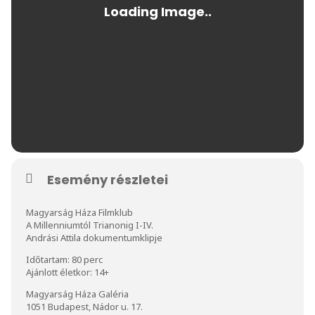
Esemény részletei
Magyarság Háza Filmklub
A Millenniumtól Trianonig I-IV.
Andrási Attila dokumentumklipje
Időtartam: 80 perc
Ajánlott életkor: 14+
Magyarság Háza Galéria
1051 Budapest, Nádor u. 17.