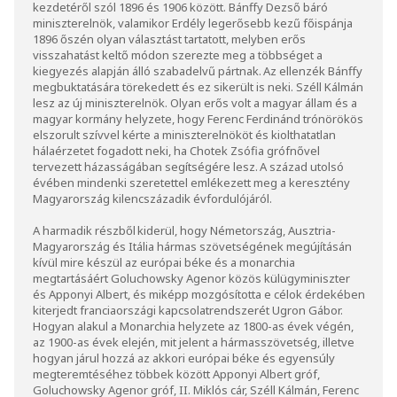
kezdetéről szól 1896 és 1906 között. Bánffy Dezső báró
miniszterelnök, valamikor Erdély legerősebb kezű főispánja
1896 őszén olyan választást tartatott, melyben erős
visszahatást keltő módon szerezte meg a többséget a
kiegyezés alapján álló szabadelvű pártnak. Az ellenzék Bánffy
megbuktatására törekedett és ez sikerült is neki. Széll Kálmán
lesz az új miniszterelnök. Olyan erős volt a magyar állam és a
magyar kormány helyzete, hogy Ferenc Ferdinánd trónörökös
elszorult szívvel kérte a miniszterelnököt és kiolthatatlan
hálaérzetet fogadott neki, ha Chotek Zsófia grófnővel
tervezett házasságában segítségére lesz. A század utolsó
évében mindenki szeretettel emlékezett meg a keresztény
Magyarország kilencszázadik évfordulójáról.
A harmadik részből kiderül, hogy Németország, Ausztria-
Magyarország és Itália hármas szövetségének megújításán
kívül mire készül az európai béke és a monarchia
megtartásáért Goluchowsky Agenor közös külügyminiszter
és Apponyi Albert, és miképp mozgósította e célok érdekében
kiterjedt franciaországi kapcsolatrendszerét Ugron Gábor.
Hogyan alakul a Monarchia helyzete az 1800-as évek végén,
az 1900-as évek elején, mit jelent a hármasszövetség, illetve
hogyan járul hozzá az akkori európai béke és egyensúly
megteremtéséhez többek között Apponyi Albert gróf,
Goluchowsky Agenor gróf, II. Miklós cár, Széll Kálmán, Ferenc