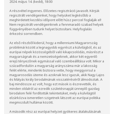
2024. május 14. (kedd), 18:00
A részvétel ingyenes. Előzetes regisztráció javasolt. Kérjük
regisztrált vendégeinket, hogy helyüket legkésőbb a
meghirdetett kezdési időpont előtt húsz perccel foglalják el!
Nem regisztrált vendégeinknek a fennmaradó szabad helyek
függvényében tudunk helyet biztosítani. Helyfoglalás
érkezési sorrendben.
Az első részből kiderül, hogy a millenniumi Magyarország
problémái között a legnagyobb egyrészt a külvilágból, és az
európai népek közösségéből való kikapcsolódás, másrészt a
magyarságnak és a nemzetiségeknek, akkor két egyenlő
erejű tényezőnek egymással való szembeállítása volt. Mikor a
századfordulón a magyarság arányszáma már a lakosság
felét elérte, mindenki biztosra vette, hogy meggyorsul a
magyarosodás üteme és azoknak lesz igazuk, akik Nagy Lajos
és Mátyás király birodalmának visszatéréséről álmodoztak. A
baj mindössze az volt, hogy ezt mások is észrevették, és
minden oldalról az ezredik születésnapját ünneplő gazdag
birodalom felé fordították tekintetüket, mely a külvilágtól
elzárkózva ismeretlen szigetnek látszott az európai politika
megmozdult hullámai között.
A második rész
az európai helyzet gyökeres átalakulásának