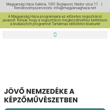
Magyarság Háza Galéria, 1051 Budapest, Nádor utca 17. |
Rendezvényszervezés: info@magyarsaghaza.net
A Magyarság Háza programjaira az előzetes regisztráció
javasolt. Kérjük, hogy a regisztráció megkezdéséhez kattintson
a kiválasztott programra! Tartalmas időtöltést kívánunk!
THIS IS A REPEATING EVENT
2026. JÚNIUS 23. 15:00
2026. JÚNIUS 25. 15:00
JÖVŐ NEMZEDÉKE A
KÉPZŐMŰVÉSZETBEN