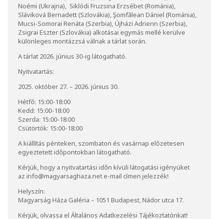
Noémi (Ukrajna), Siklódi Fruzsina Erzsébet (Románia),
Sláviková Bernadett (Szlovákia), Şomfălean Dániel (Románia),
Mucsi-Somorai Renáta (Szerbia), Újházi Adrienn (Szerbia),
Zsigrai Eszter (Szlovákia) alkotásai egymás mellé kerülve
különleges montázzsá válnak a tárlat során.
A tárlat 2026. június 30-ig látogatható.
Nyitvatartás:
2025. október 27. – 2026. június 30.
Hétfő: 15:00-18:00
Kedd: 15:00-18:00
Szerda: 15:00-18:00
Csütörtök: 15:00-18:00
A kiállítás pénteken, szombaton és vasárnap előzetesen
egyeztetett időpontokban látogatható.
Kérjük, hogy a nyitvatartási időn kívüli látogatási igényüket
az
info@magyarsaghaza.net
e-mail címen jelezzék!
Helyszín:
Magyarság Háza Galéria – 1051 Budapest, Nádor utca 17.
Kérjük, olvassa el
Általános Adatkezelési Tájékoztatónkat
!