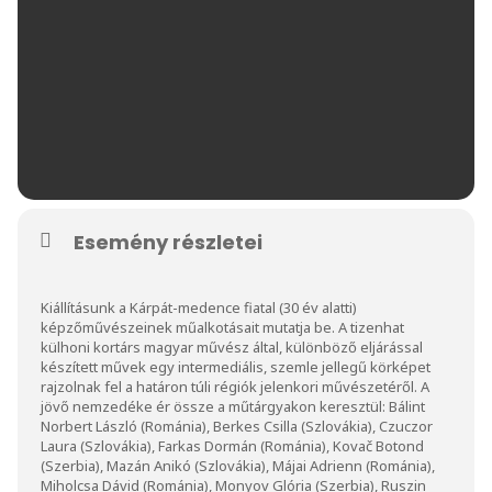
Esemény részletei
Kiállításunk a Kárpát-medence fiatal (30 év alatti)
képzőművészeinek műalkotásait mutatja be. A tizenhat
külhoni kortárs magyar művész által, különböző eljárással
készített művek egy intermediális, szemle jellegű körképet
rajzolnak fel a határon túli régiók jelenkori művészetéről. A
jövő nemzedéke ér össze a műtárgyakon keresztül: Bálint
Norbert László (Románia), Berkes Csilla (Szlovákia), Czuczor
Laura (Szlovákia), Farkas Dormán (Románia), Kovač Botond
(Szerbia), Mazán Anikó (Szlovákia), Májai Adrienn (Románia),
Miholcsa Dávid (Románia), Monyov Glória (Szerbia), Ruszin