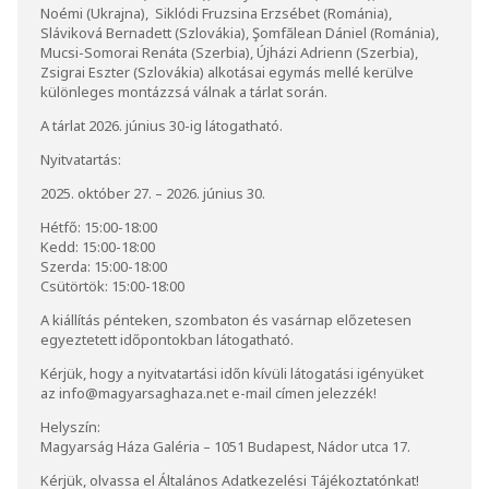
Noémi (Ukrajna), Siklódi Fruzsina Erzsébet (Románia),
Sláviková Bernadett (Szlovákia), Şomfălean Dániel (Románia),
Mucsi-Somorai Renáta (Szerbia), Újházi Adrienn (Szerbia),
Zsigrai Eszter (Szlovákia) alkotásai egymás mellé kerülve
különleges montázzsá válnak a tárlat során.
A tárlat 2026. június 30-ig látogatható.
Nyitvatartás:
2025. október 27. – 2026. június 30.
Hétfő: 15:00-18:00
Kedd: 15:00-18:00
Szerda: 15:00-18:00
Csütörtök: 15:00-18:00
A kiállítás pénteken, szombaton és vasárnap előzetesen
egyeztetett időpontokban látogatható.
Kérjük, hogy a nyitvatartási időn kívüli látogatási igényüket
az
info@magyarsaghaza.net
e-mail címen jelezzék!
Helyszín:
Magyarság Háza Galéria – 1051 Budapest, Nádor utca 17.
Kérjük, olvassa el
Általános Adatkezelési Tájékoztatónkat
!