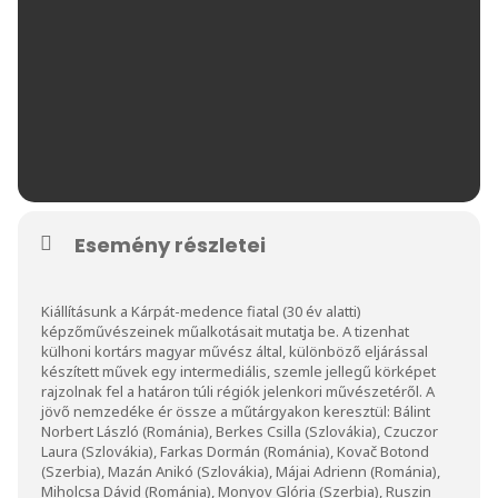
Esemény részletei
Kiállításunk a Kárpát-medence fiatal (30 év alatti)
képzőművészeinek műalkotásait mutatja be. A tizenhat
külhoni kortárs magyar művész által, különböző eljárással
készített művek egy intermediális, szemle jellegű körképet
rajzolnak fel a határon túli régiók jelenkori művészetéről. A
jövő nemzedéke ér össze a műtárgyakon keresztül: Bálint
Norbert László (Románia), Berkes Csilla (Szlovákia), Czuczor
Laura (Szlovákia), Farkas Dormán (Románia), Kovač Botond
(Szerbia), Mazán Anikó (Szlovákia), Májai Adrienn (Románia),
Miholcsa Dávid (Románia), Monyov Glória (Szerbia), Ruszin