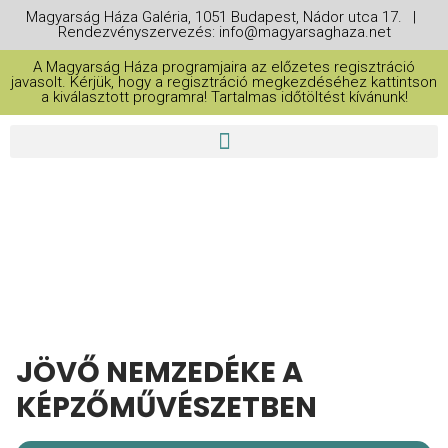
Magyarság Háza Galéria, 1051 Budapest, Nádor utca 17. |
Rendezvényszervezés: info@magyarsaghaza.net
A Magyarság Háza programjaira az előzetes regisztráció
javasolt. Kérjük, hogy a regisztráció megkezdéséhez kattintson
a kiválasztott programra! Tartalmas időtöltést kívánunk!
THIS IS A REPEATING EVENT
2026. JÚNIUS 17. 15:00
2026. JÚNIUS 22. 15:00
JÖVŐ NEMZEDÉKE A
KÉPZŐMŰVÉSZETBEN