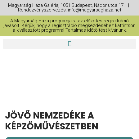
Magyarság Háza Galéria, 1051 Budapest, Nádor utca 17. |
Rendezvényszervezés: info@magyarsaghaza.net
A Magyarság Háza programjaira az előzetes regisztráció
javasolt. Kérjük, hogy a regisztráció megkezdéséhez kattintson
a kiválasztott programra! Tartalmas időtöltést kívánunk!
THIS IS A REPEATING EVENT
2026. JÚNIUS 4. 15:00
2026. JÚNIUS 9. 15:00
JÖVŐ NEMZEDÉKE A
KÉPZŐMŰVÉSZETBEN