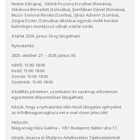
Noémi (Ukrajna), Siklódi Fruzsina Erzsébet (Románia),
Sláviková Bernadett (Szlovákia), Şomfălean Dániel (Románia),
Mucsi-Somorai Renáta (Szerbia), Újházi Adrienn (Szerbia),
Zsigrai Eszter (Szlovákia) alkotásai egymás mellé kerülve
különleges montázzsá válnak a tárlat során.
A tárlat 2026. június 30-ig látogatható.
Nyitvatartás:
2025. október 27. – 2026. június 30.
Hétfő: 15:00-18:00
Kedd: 15:00-18:00
Szerda: 15:00-18:00
Csütörtök: 15:00-18:00
A kiállítás pénteken, szombaton és vasárnap előzetesen
egyeztetett időpontokban látogatható.
Kérjük, hogy a nyitvatartási időn kívüli látogatási igényüket
az
info@magyarsaghaza.net
e-mail címen jelezzék!
Helyszín:
Magyarság Háza Galéria – 1051 Budapest, Nádor utca 17.
Kérjük, olvassa el
Általános Adatkezelési Tájékoztatónkat
!