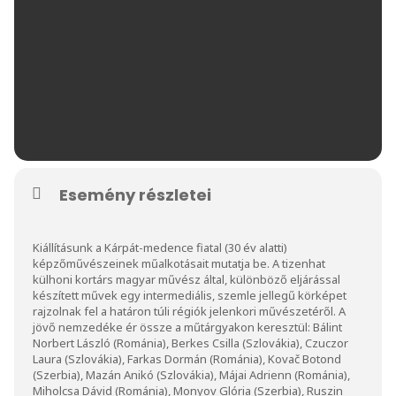
Esemény részletei
Kiállításunk a Kárpát-medence fiatal (30 év alatti)
képzőművészeinek műalkotásait mutatja be. A tizenhat
külhoni kortárs magyar művész által, különböző eljárással
készített művek egy intermediális, szemle jellegű körképet
rajzolnak fel a határon túli régiók jelenkori művészetéről. A
jövő nemzedéke ér össze a műtárgyakon keresztül: Bálint
Norbert László (Románia), Berkes Csilla (Szlovákia), Czuczor
Laura (Szlovákia), Farkas Dormán (Románia), Kovač Botond
(Szerbia), Mazán Anikó (Szlovákia), Májai Adrienn (Románia),
Miholcsa Dávid (Románia), Monyov Glória (Szerbia), Ruszin