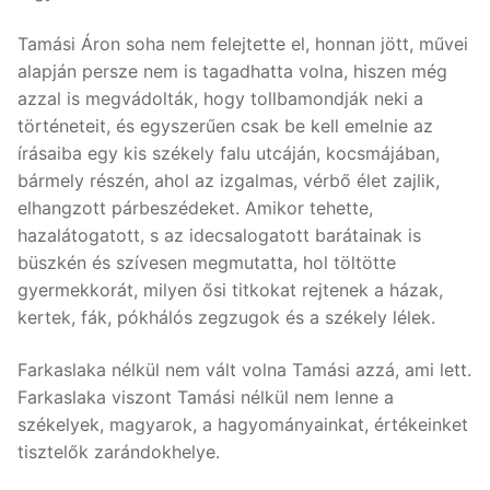
Tamási Áron soha nem felejtette el, honnan jött, művei
alapján persze nem is tagadhatta volna, hiszen még
azzal is megvádolták, hogy tollbamondják neki a
történeteit, és egyszerűen csak be kell emelnie az
írásaiba egy kis székely falu utcáján, kocsmájában,
bármely részén, ahol az izgalmas, vérbő élet zajlik,
elhangzott párbeszédeket. Amikor tehette,
hazalátogatott, s az idecsalogatott barátainak is
büszkén és szívesen megmutatta, hol töltötte
gyermekkorát, milyen ősi titkokat rejtenek a házak,
kertek, fák, pókhálós zegzugok és a székely lélek.
Farkaslaka nélkül nem vált volna Tamási azzá, ami lett.
Farkaslaka viszont Tamási nélkül nem lenne a
székelyek, magyarok, a hagyományainkat, értékeinket
tisztelők zarándokhelye.