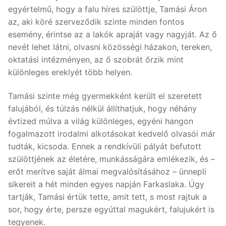
egyértelmű, hogy a falu híres szülöttje, Tamási Áron
az, aki köré szerveződik szinte minden fontos
esemény, érintse az a lakók apraját vagy nagyját. Az ő
nevét lehet látni, olvasni közösségi házakon, tereken,
oktatási intézményen, az ő szobrát őrzik mint
különleges ereklyét több helyen.
Tamási szinte még gyermekként került el szeretett
falujából, és túlzás nélkül állíthatjuk, hogy néhány
évtized múlva a világ különleges, egyéni hangon
fogalmazott irodalmi alkotásokat kedvelő olvasói már
tudták, kicsoda. Ennek a rendkívüli pályát befutott
szülöttjének az életére, munkásságára emlékezik, és –
erőt merítve saját álmai megvalósításához – ünnepli
sikereit a hét minden egyes napján Farkaslaka. Úgy
tartják, Tamási értük tette, amit tett, s most rajtuk a
sor, hogy érte, persze egyúttal magukért, falujukért is
tegyenek.