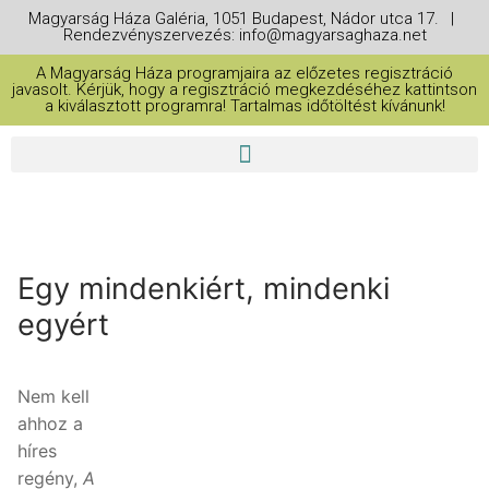
Magyarság Háza Galéria, 1051 Budapest, Nádor utca 17. |
Rendezvényszervezés: info@magyarsaghaza.net
A Magyarság Háza programjaira az előzetes regisztráció
javasolt. Kérjük, hogy a regisztráció megkezdéséhez kattintson
a kiválasztott programra! Tartalmas időtöltést kívánunk!
Egy mindenkiért, mindenki
egyért
Nem kell
ahhoz a
híres
regény,
A