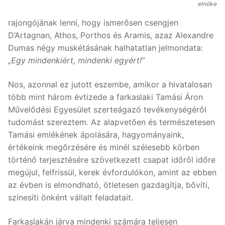
elnöke
rajongójának lenni, hogy ismerősen csengjen
D’Artagnan, Athos, Porthos és Aramis, azaz Alexandre
Dumas négy muskétásának halhatatlan jelmondata:
„Egy mindenkiért, mindenki egyért!”
Nos, azonnal ez jutott eszembe, amikor a hivatalosan
több mint három évtizede a farkaslaki Tamási Áron
Művelődési Egyesület szerteágazó tevékenységéről
tudomást szereztem. Az alapvetően és természetesen
Tamási emlékének ápolására, hagyományaink,
értékeink megőrzésére és minél szélesebb körben
történő terjesztésére szövetkezett csapat időről időre
megújul, felfrissül, kerek évfordulókon, amint az ebben
az évben is elmondható, ötletesen gazdagítja, bővíti,
színesíti önként vállalt feladatait.
Farkaslakán járva mindenki számára teljesen